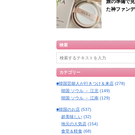
旅の準備で見
た神ファンデ
検索
カテゴリー
■韓国芸能人が行きつけ＆来店
(278)
韓国 ソウル － 江北
(149)
韓国 ソウル － 江南
(129)
■韓国のお店
(537)
超美味しい
(32)
地元の人気店
(154)
食堂＆軽食
(68)