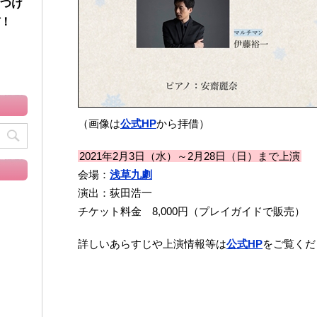
つけ
！
（画像は
公式HP
から拝借）
2021年2月3日（水）～2月28日（日）まで上演
会場：
浅草九劇
演出：荻田浩一
チケット料金 8,000円（プレイガイドで販売）
詳しいあらすじや上演情報等は
公式HP
をご覧くだ