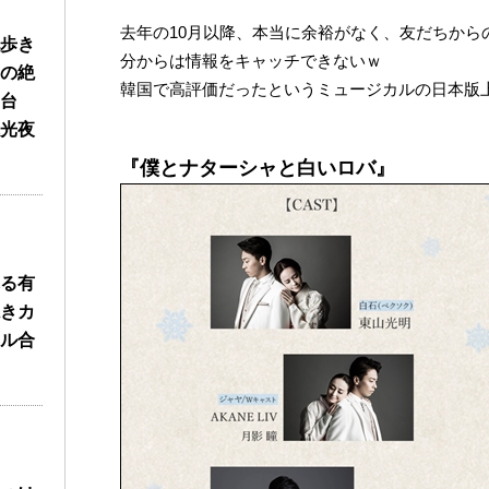
去年の10月以降、本当に余裕がなく、友だちから
歩き
分からは情報をキャッチできないｗ
の絶
韓国で高評価だったというミュージカルの日本版
台
光夜
『僕とナターシャと白いロバ』
る有
きカ
ル合