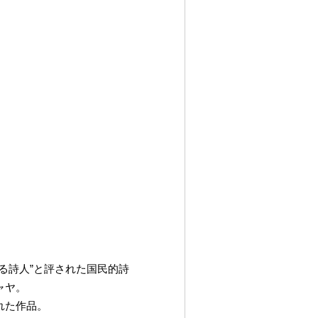
る詩人”と評された国民的詩
ャヤ。
れた作品。