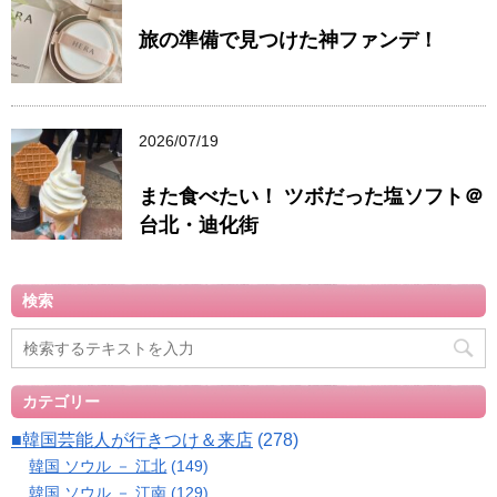
旅の準備で見つけた神ファンデ！
2026/07/19
また食べたい！ ツボだった塩ソフト＠
台北・迪化街
検索
カテゴリー
■韓国芸能人が行きつけ＆来店
(278)
韓国 ソウル － 江北
(149)
韓国 ソウル － 江南
(129)