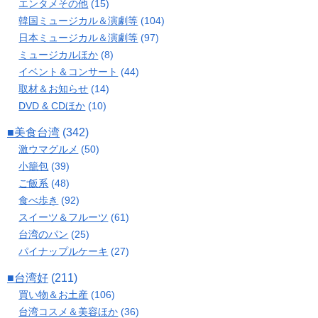
エンタメその他
(15)
韓国ミュージカル＆演劇等
(104)
日本ミュージカル＆演劇等
(97)
ミュージカルほか
(8)
イベント＆コンサート
(44)
取材＆お知らせ
(14)
DVD & CDほか
(10)
■美食台湾
(342)
激ウマグルメ
(50)
小籠包
(39)
ご飯系
(48)
食べ歩き
(92)
スイーツ＆フルーツ
(61)
台湾のパン
(25)
パイナップルケーキ
(27)
■台湾好
(211)
買い物＆お土産
(106)
台湾コスメ＆美容ほか
(36)