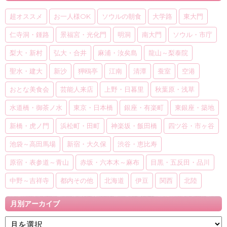
超オススメ
お一人様OK
ソウルの朝食
大学路
東大門
仁寺洞・鍾路
景福宮・光化門
明洞
南大門
ソウル・市庁
梨大・新村
弘大・合井
麻浦・汝矣島
龍山～梨泰院
聖水・建大
新沙
狎鴎亭
江南
清潭
蚕室
空港
おとな美食会
芸能人来店
上野・日暮里
秋葉原・浅草
水道橋・御茶ノ水
東京・日本橋
銀座・有楽町
東銀座・築地
新橋・虎ノ門
浜松町・田町
神楽坂・飯田橋
四ツ谷・市ヶ谷
池袋～高田馬場
新宿・大久保
渋谷・恵比寿
原宿・表参道～青山
赤坂・六本木～麻布
目黒・五反田・品川
中野～吉祥寺
都内その他
北海道
伊豆
関西
北陸
月別アーカイブ