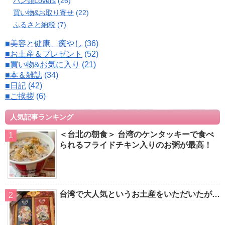
パン類Lovers
(26)
買い物&お取り寄せ
(22)
ふるさと納税
(7)
■美容と健康、癒やし
(36)
■お土産＆プレゼント
(52)
■買い物&お気に入り
(21)
■本＆雑誌
(34)
■日記
(42)
■ご挨拶
(6)
人気記事ランキング
＜台北の朝食＞ 台湾のケンタッキーで食べ
られるフライドチキン入りのお粥が最高！
台湾で大人気というお土産をいただいたが…