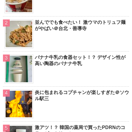
並んででも食べたい！ 激ウマのトリュフ麺
がやばい＠台北・善導寺
バナナ牛乳の食器セット！？ デザイン性が
高い陶器のバナナ牛乳
炎に包まれるコプチャンが楽しすぎた＠ソウ
ル駅三
激アツ！？ 韓国の薬局で買ったPDRNのコ