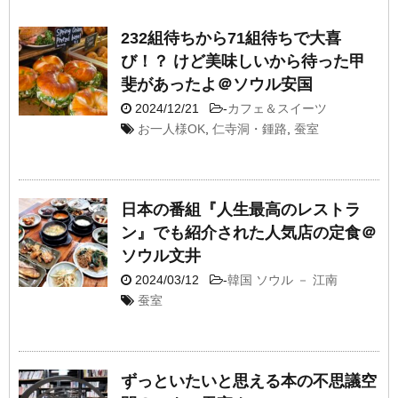
232組待ちから71組待ちで大喜
び！？ けど美味しいから待った甲
斐があったよ＠ソウル安国
2024/12/21
-
カフェ＆スイーツ
お一人様OK
,
仁寺洞・鍾路
,
蚕室
日本の番組『人生最高のレストラ
ン』でも紹介された人気店の定食＠
ソウル文井
2024/03/12
-
韓国 ソウル － 江南
蚕室
ずっといたいと思える本の不思議空