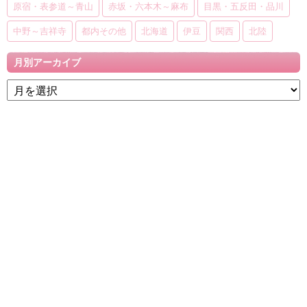
原宿・表参道～青山
赤坂・六本木～麻布
目黒・五反田・品川
中野～吉祥寺
都内その他
北海道
伊豆
関西
北陸
月別アーカイブ