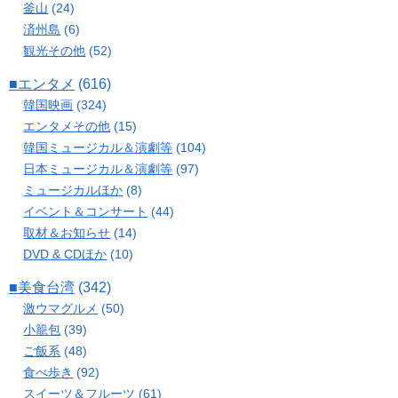
釜山
(24)
済州島
(6)
観光その他
(52)
■エンタメ
(616)
韓国映画
(324)
エンタメその他
(15)
韓国ミュージカル＆演劇等
(104)
日本ミュージカル＆演劇等
(97)
ミュージカルほか
(8)
イベント＆コンサート
(44)
取材＆お知らせ
(14)
DVD & CDほか
(10)
■美食台湾
(342)
激ウマグルメ
(50)
小籠包
(39)
ご飯系
(48)
食べ歩き
(92)
スイーツ＆フルーツ
(61)