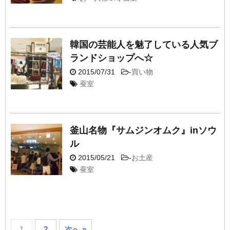
韓国の芸能人を魅了している人気ブ
ランドショップへ☆
2015/07/31
-
買い物
蚕室
釜山名物『サムジンオムク』inソウ
ル
2015/05/21
-
お土産
蚕室
1
2
次へ »