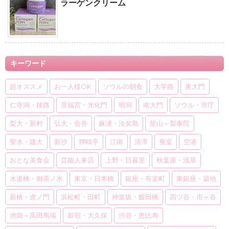
ラーゲンクリーム
キーワード
超オススメ
お一人様OK
ソウルの朝食
大学路
東大門
仁寺洞・鍾路
景福宮・光化門
明洞
南大門
ソウル・市庁
梨大・新村
弘大・合井
麻浦・汝矣島
龍山～梨泰院
聖水・建大
新沙
狎鴎亭
江南
清潭
蚕室
空港
おとな美食会
芸能人来店
上野・日暮里
秋葉原・浅草
水道橋・御茶ノ水
東京・日本橋
銀座・有楽町
東銀座・築地
新橋・虎ノ門
浜松町・田町
神楽坂・飯田橋
四ツ谷・市ヶ谷
池袋～高田馬場
新宿・大久保
渋谷・恵比寿