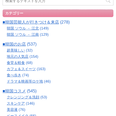
カテゴリー
■韓国芸能人が行きつけ＆来店
(278)
韓国 ソウル － 江北
(149)
韓国 ソウル － 江南
(129)
■韓国のお店
(537)
超美味しい
(32)
地元の人気店
(154)
食堂＆軽食
(68)
カフェ＆スイーツ
(163)
食べ歩き
(74)
ドラマ＆映画等ロケ地
(46)
■韓国コスメ
(545)
クレンジング＆洗顔
(53)
スキンケア
(146)
美容液
(76)
ベースメイク
(66)