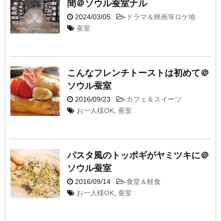
間＠ソウル蚕室ナル
2024/03/05
-
ドラマ＆映画等ロケ地
蚕室
こんなフレンチトーストは初めて＠
ソウル蚕室
2016/09/23
-
カフェ＆スイーツ
お一人様OK
,
蚕室
パスタ風のトッポギがヤミツキに＠
ソウル蚕室
2016/09/14
-
食堂＆軽食
お一人様OK
,
蚕室