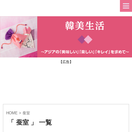
【広告】
HOME
>
蚕室
「 蚕室 」 一覧