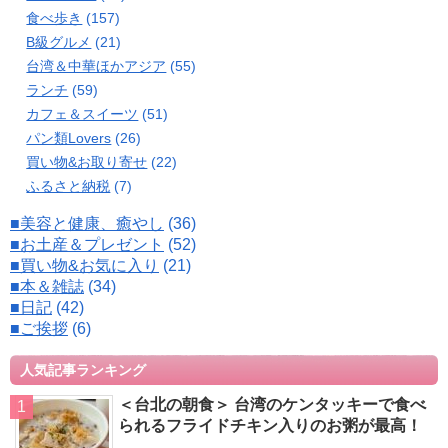
食べ歩き
(157)
B級グルメ
(21)
台湾＆中華ほかアジア
(55)
ランチ
(59)
カフェ＆スイーツ
(51)
パン類Lovers
(26)
買い物&お取り寄せ
(22)
ふるさと納税
(7)
■美容と健康、癒やし
(36)
■お土産＆プレゼント
(52)
■買い物&お気に入り
(21)
■本＆雑誌
(34)
■日記
(42)
■ご挨拶
(6)
人気記事ランキング
＜台北の朝食＞ 台湾のケンタッキーで食べ
られるフライドチキン入りのお粥が最高！