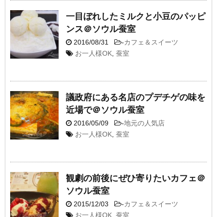
一目ぼれしたミルクと小豆のパッピ
ンス＠ソウル蚕室
2016/08/31
-
カフェ＆スイーツ
お一人様OK
,
蚕室
議政府にある名店のプデチゲの味を
近場で＠ソウル蚕室
2016/05/09
-
地元の人気店
お一人様OK
,
蚕室
観劇の前後にぜひ寄りたいカフェ＠
ソウル蚕室
2015/12/03
-
カフェ＆スイーツ
お一人様OK
,
蚕室