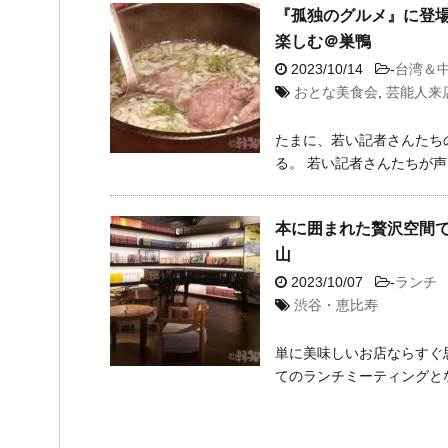
『孤独のグルメ』に登
楽しむ＠巣鴨
2023/10/14
-
台湾＆
おとな美食会
,
芸能人来
たまに、若い記者さんたち
る。 若い記者さんたちが声 .
本に囲まれた贅沢空間
山
2023/10/07
-
ランチ
渋谷・恵比寿
単に美味しいお店ならすぐ
てのランチミーティングとな 