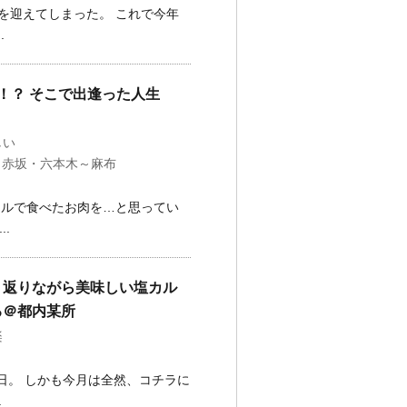
を迎えてしまった。 これで今年
.
！？ そこで出逢った人生
しい
,
赤坂・六本木～麻布
ウルで食べたお肉を…と思ってい
.
り返りながら美味しい塩カル
る＠都内某所
楽
日。 しかも今月は全然、コチラに
.