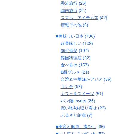
香港旅行
(25)
国内旅行
(34)
スマホ、アイテム等
(42)
情報その他
(6)
■美味しい日本
(706)
超美味しい
(109)
肉好酒楽
(107)
韓国料理店
(92)
食べ歩き
(157)
B級グルメ
(21)
台湾＆中華ほかアジア
(55)
ランチ
(59)
カフェ＆スイーツ
(51)
パン類Lovers
(26)
買い物&お取り寄せ
(22)
ふるさと納税
(7)
■美容と健康、癒やし
(36)
■お土産＆プレゼント
(52)