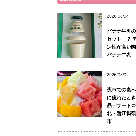
2026/08/04
バナナ牛乳の
セット！？ 
ン性が高い陶
バナナ牛乳
2026/08/02
夜市での食べ
に疲れたとき
品デザート＠
北・臨江街観
市