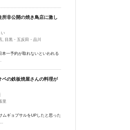
住所非公開の焼き鳥店に激し
しい
店
,
目黒・五反田・品川
は日本一予約が取れないといわれる
.
オペの鉄板焼屋さんの料理が
楽
暮里
サムギョプサルをUPしたと思った
.