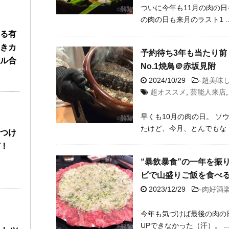
ついに今年も11月の肉の日
の肉の日も来月のラスト1 ..
る有
きカ
予約待ち3年も当たり前
ル合
No.1焼鳥＠赤坂見附
2024/10/29
-
超美味
超オススメ
,
芸能人来店
早くも10月の肉の日。 ソ
たけど、今月、とんでもな ..
つけ
！
“暴飲暴食”の一年を振
ビで山盛りご飯を食べ
2023/12/29
-
肉好酒
今年も気づけば最後の肉の
UPできなかった（汗）。 ..