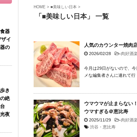
HOME
>
■美味しい日本
>
「■美味しい日本」 一覧
食器
デザイ
人気のカウンター焼肉
器の
2026/02/28
-
肉好酒
今月は29日がないので、今
メな編集者さんに連れて行 ..
歩き
の絶
ウマウマが止まらない！
台
ウマすぎる＠恵比寿
光夜
2025/11/29
-
肉好酒
渋谷・恵比寿