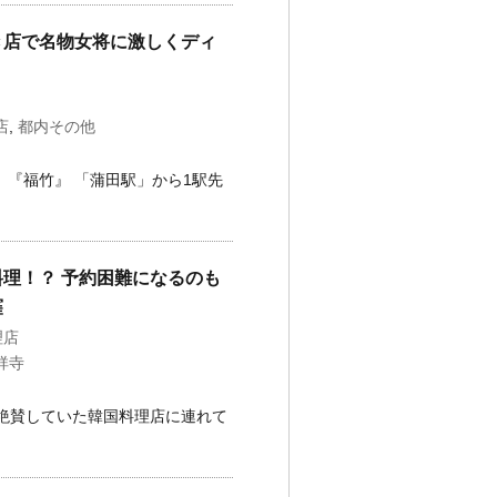
き店で名物女将に激しくディ
き
店
,
都内その他
 『福竹』 「蒲田駅」から1駅先
理！？ 予約困難になるのも
窪
理店
祥寺
絶賛していた韓国料理店に連れて