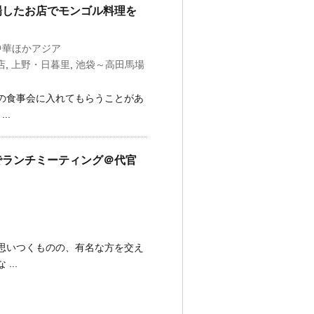
場したお店でモンゴル料理を
中華ほかアジア
店
,
上野・日暮里
,
池袋～高田馬場
の食事会に入れてもらうことがあ
..
でランチミーティング＠代官
思いつくものの、有名な方を交え
...