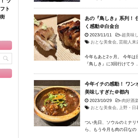
！ ツ
フト
街
あの『鳥しき』系列！ 
く感動＠白金台
2023/11/11
-
超美味
おとな美食会
,
芸能人来
今年もあと2ヶ月。 今年
『鳥しき』に3回行けてラ ..
今年イチの感動！ ワン
美味しすぎた＠都内
2023/10/29
-
肉好酒
おとな美食会
,
上野・日
つい先日、ソウルのミナリ
ら、もう今月も肉の日なの ..