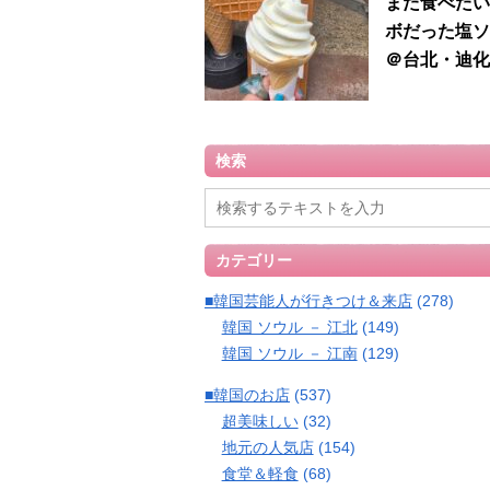
また食べたい
ボだった塩ソ
＠台北・迪化
検索
カテゴリー
■韓国芸能人が行きつけ＆来店
(278)
韓国 ソウル － 江北
(149)
韓国 ソウル － 江南
(129)
■韓国のお店
(537)
超美味しい
(32)
地元の人気店
(154)
食堂＆軽食
(68)