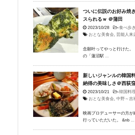
ついに伝説のお好み焼
スられるｗ ＠蒲田
2023/10/28
-
食べ歩
おとな美食会
,
芸能人来
念願叶ってやっと行けた。
の「蓮沼駅 ...
新しいジャンルの韓国料
納得の美味しさ＠西荻
2023/10/21
-
韓国料
おとな美食会
,
中野～吉
映画プロデューサーの方が
行っていただいた。 &nb ...