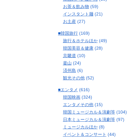
お茶＆飲み物
(59)
インスタント麺
(21)
お土産
(27)
■韓国旅行
(169)
旅行＆ホテルほか
(49)
韓国美容＆健康
(28)
京畿道
(10)
釜山
(24)
済州島
(6)
観光その他
(52)
■エンタメ
(616)
韓国映画
(324)
エンタメその他
(15)
韓国ミュージカル＆演劇等
(104)
日本ミュージカル＆演劇等
(97)
ミュージカルほか
(8)
イベント＆コンサート
(44)