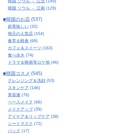
韓国 ソウル － 江北
(149)
韓国 ソウル － 江南
(129)
■韓国のお店
(537)
超美味しい
(32)
地元の人気店
(154)
食堂＆軽食
(68)
カフェ＆スイーツ
(163)
食べ歩き
(74)
ドラマ＆映画等ロケ地
(46)
■韓国コスメ
(545)
クレンジング＆洗顔
(53)
スキンケア
(146)
美容液
(76)
ベースメイク
(66)
メイクアップ
(39)
アイケア＆リップケア
(38)
シートマスク
(72)
パック
(17)