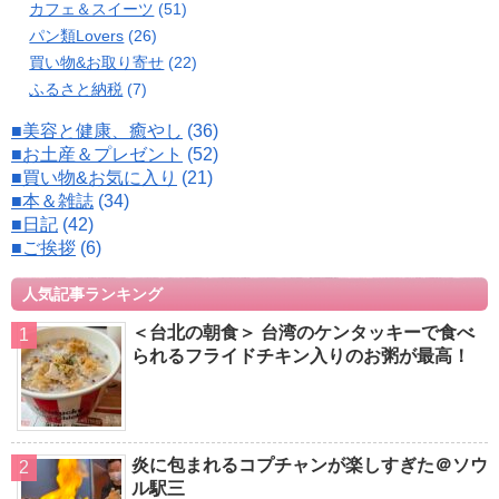
カフェ＆スイーツ
(51)
パン類Lovers
(26)
買い物&お取り寄せ
(22)
ふるさと納税
(7)
■美容と健康、癒やし
(36)
■お土産＆プレゼント
(52)
■買い物&お気に入り
(21)
■本＆雑誌
(34)
■日記
(42)
■ご挨拶
(6)
人気記事ランキング
＜台北の朝食＞ 台湾のケンタッキーで食べ
られるフライドチキン入りのお粥が最高！
炎に包まれるコプチャンが楽しすぎた＠ソウ
ル駅三