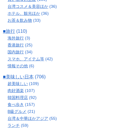
台湾コスメ＆美容ほか
(36)
ホテル、観光ほか
(36)
お茶＆飲み物
(33)
■旅行
(110)
海外旅行
(3)
香港旅行
(25)
国内旅行
(34)
スマホ、アイテム等
(42)
情報その他
(6)
■美味しい日本
(706)
超美味しい
(109)
肉好酒楽
(107)
韓国料理店
(92)
食べ歩き
(157)
B級グルメ
(21)
台湾＆中華ほかアジア
(55)
ランチ
(59)