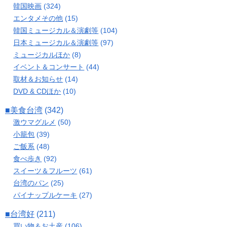
韓国映画
(324)
エンタメその他
(15)
韓国ミュージカル＆演劇等
(104)
日本ミュージカル＆演劇等
(97)
ミュージカルほか
(8)
イベント＆コンサート
(44)
取材＆お知らせ
(14)
DVD & CDほか
(10)
■美食台湾
(342)
激ウマグルメ
(50)
小籠包
(39)
ご飯系
(48)
食べ歩き
(92)
スイーツ＆フルーツ
(61)
台湾のパン
(25)
パイナップルケーキ
(27)
■台湾好
(211)
買い物＆お土産
(106)