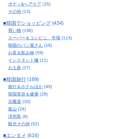
ボディ&ヘアケア
(25)
その他
(13)
■韓国でショッピング
(434)
買い物
(196)
スーパー＆コンビニ、市場
(113)
韓国のパン屋さん
(18)
お茶＆飲み物
(59)
インスタント麺
(21)
お土産
(27)
■韓国旅行
(169)
旅行＆ホテルほか
(49)
韓国美容＆健康
(28)
京畿道
(10)
釜山
(24)
済州島
(6)
観光その他
(52)
■エンタメ
(616)