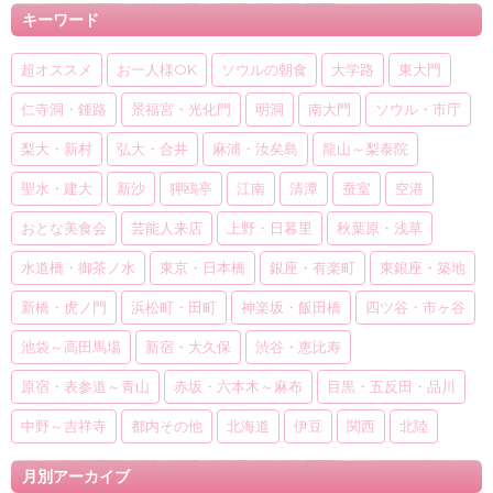
キーワード
超オススメ
お一人様OK
ソウルの朝食
大学路
東大門
仁寺洞・鍾路
景福宮・光化門
明洞
南大門
ソウル・市庁
梨大・新村
弘大・合井
麻浦・汝矣島
龍山～梨泰院
聖水・建大
新沙
狎鴎亭
江南
清潭
蚕室
空港
おとな美食会
芸能人来店
上野・日暮里
秋葉原・浅草
水道橋・御茶ノ水
東京・日本橋
銀座・有楽町
東銀座・築地
新橋・虎ノ門
浜松町・田町
神楽坂・飯田橋
四ツ谷・市ヶ谷
池袋～高田馬場
新宿・大久保
渋谷・恵比寿
原宿・表参道～青山
赤坂・六本木～麻布
目黒・五反田・品川
中野～吉祥寺
都内その他
北海道
伊豆
関西
北陸
月別アーカイブ