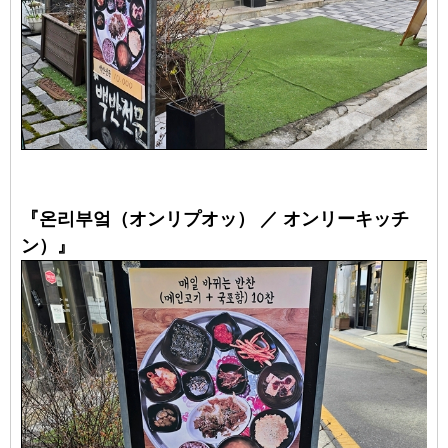
『온리부엌（オンリプオッ） ／ オンリーキッチ
ン）』