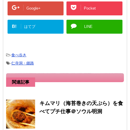
Google+
Pocket
B!
はてブ
LINE
-
食べ歩き
-
仁寺洞・鍾路
関連記事
キムマリ（海苔巻きの天ぷら）を食
べてプチ仕事＠ソウル明洞