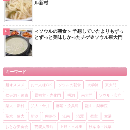
ル新村
＜ソウルの朝食＞ 予想していたよりもずっ
とずっと美味しかったチゲ＠ソウル東大門
キーワード
超オススメ
お一人様OK
ソウルの朝食
大学路
東大門
仁寺洞・鍾路
景福宮・光化門
明洞
南大門
ソウル・市庁
梨大・新村
弘大・合井
麻浦・汝矣島
龍山～梨泰院
聖水・建大
新沙
狎鴎亭
江南
清潭
蚕室
空港
おとな美食会
芸能人来店
上野・日暮里
秋葉原・浅草