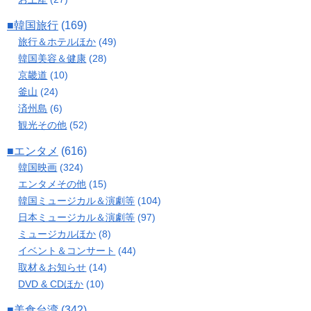
■韓国旅行
(169)
旅行＆ホテルほか
(49)
韓国美容＆健康
(28)
京畿道
(10)
釜山
(24)
済州島
(6)
観光その他
(52)
■エンタメ
(616)
韓国映画
(324)
エンタメその他
(15)
韓国ミュージカル＆演劇等
(104)
日本ミュージカル＆演劇等
(97)
ミュージカルほか
(8)
イベント＆コンサート
(44)
取材＆お知らせ
(14)
DVD & CDほか
(10)
■美食台湾
(342)