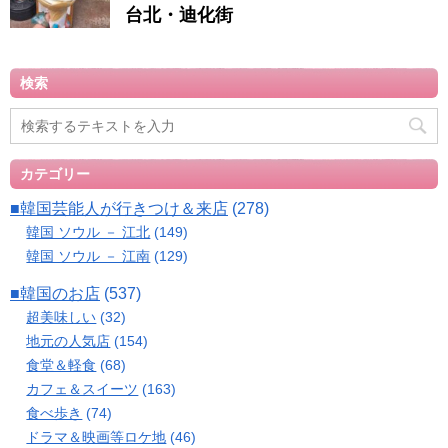
台北・迪化街
検索
カテゴリー
■韓国芸能人が行きつけ＆来店
(278)
韓国 ソウル － 江北
(149)
韓国 ソウル － 江南
(129)
■韓国のお店
(537)
超美味しい
(32)
地元の人気店
(154)
食堂＆軽食
(68)
カフェ＆スイーツ
(163)
食べ歩き
(74)
ドラマ＆映画等ロケ地
(46)