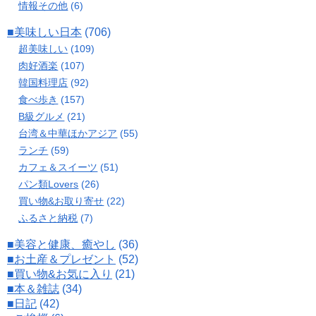
情報その他
(6)
■美味しい日本
(706)
超美味しい
(109)
肉好酒楽
(107)
韓国料理店
(92)
食べ歩き
(157)
B級グルメ
(21)
台湾＆中華ほかアジア
(55)
ランチ
(59)
カフェ＆スイーツ
(51)
パン類Lovers
(26)
買い物&お取り寄せ
(22)
ふるさと納税
(7)
■美容と健康、癒やし
(36)
■お土産＆プレゼント
(52)
■買い物&お気に入り
(21)
■本＆雑誌
(34)
■日記
(42)