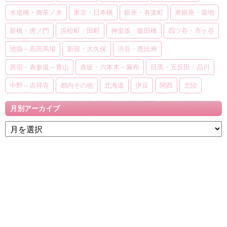
水道橋・御茶ノ水
東京・日本橋
銀座・有楽町
東銀座・築地
新橋・虎ノ門
浜松町・田町
神楽坂・飯田橋
四ツ谷・市ヶ谷
池袋～高田馬場
新宿・大久保
渋谷・恵比寿
原宿・表参道～青山
赤坂・六本木～麻布
目黒・五反田・品川
中野～吉祥寺
都内その他
北海道
伊豆
関西
北陸
月別アーカイブ