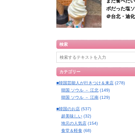
また食べたい
ボだった塩ソ
＠台北・迪化
検索
カテゴリー
■韓国芸能人が行きつけ＆来店
(278)
韓国 ソウル － 江北
(149)
韓国 ソウル － 江南
(129)
■韓国のお店
(537)
超美味しい
(32)
地元の人気店
(154)
食堂＆軽食
(68)