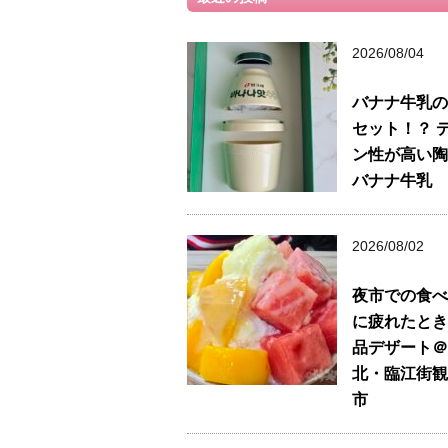
2026/08/04
バナナ牛乳の
セット！？ 
ン性が高い陶
バナナ牛乳
2026/08/02
夜市での食べ
に疲れたとき
品デザート＠
北・臨江街観
市