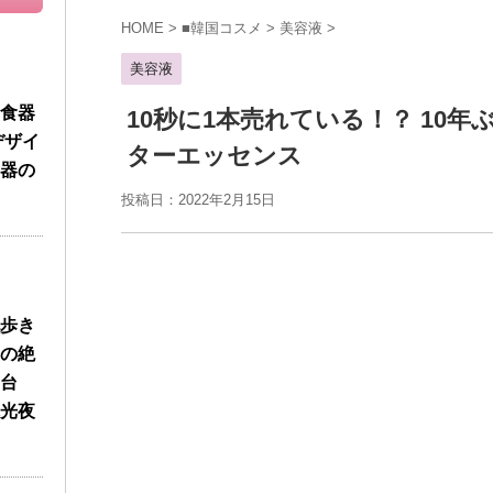
HOME
>
■韓国コスメ
>
美容液
>
美容液
食器
10秒に1本売れている！？ 10
デザイ
ターエッセンス
器の
投稿日：2022年2月15日
歩き
の絶
台
光夜