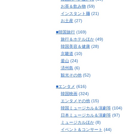
お茶＆飲み物
(59)
インスタント麺
(21)
お土産
(27)
■韓国旅行
(169)
旅行＆ホテルほか
(49)
韓国美容＆健康
(28)
京畿道
(10)
釜山
(24)
済州島
(6)
観光その他
(52)
■エンタメ
(616)
韓国映画
(324)
エンタメその他
(15)
韓国ミュージカル＆演劇等
(104)
日本ミュージカル＆演劇等
(97)
ミュージカルほか
(8)
イベント＆コンサート
(44)