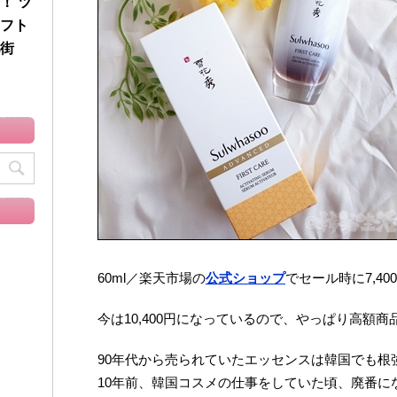
！ ツ
フト
街
60ml／楽天市場の
公式ショップ
でセール時に7,4
今は10,400円になっているので、やっぱり高額
90年代から売られていたエッセンスは韓国でも根
10年前、韓国コスメの仕事をしていた頃、廃番に