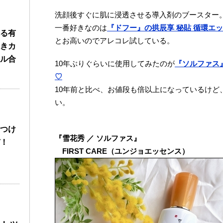
洗顔後すぐに肌に浸透させる導入剤のブースター
一番好きなのは
『ドフー』の拱辰享 秘貼 循環エ
る有
とお高いのでアレコレ試している。
きカ
ル合
10年ぶりぐらいに使用してみたのが
『ソルファス
♡
10年前と比べ、お値段も倍以上になっているけど
い。
つけ
『雪花秀 ／ ソルファス』
！
FIRST CARE（ユンジョエッセンス）