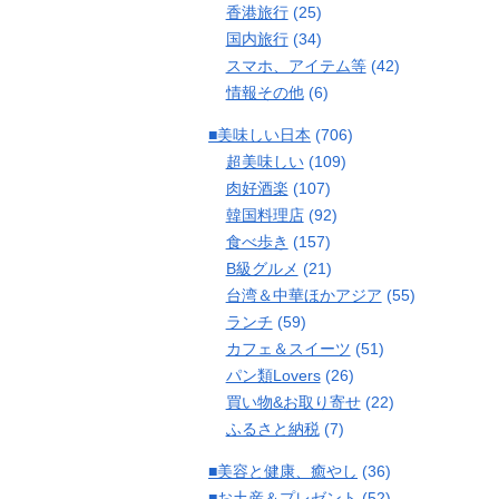
香港旅行
(25)
国内旅行
(34)
スマホ、アイテム等
(42)
情報その他
(6)
■美味しい日本
(706)
超美味しい
(109)
肉好酒楽
(107)
韓国料理店
(92)
食べ歩き
(157)
B級グルメ
(21)
台湾＆中華ほかアジア
(55)
ランチ
(59)
カフェ＆スイーツ
(51)
パン類Lovers
(26)
買い物&お取り寄せ
(22)
ふるさと納税
(7)
■美容と健康、癒やし
(36)
■お土産＆プレゼント
(52)