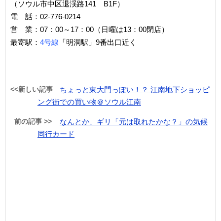
（ソウル市中区退渓路141 B1F）
電 話：02-776-0214
営 業：07：00～17：00（日曜は13：00閉店）
最寄駅：
4号線
「明洞駅」9番出口近く
<<新しい記事
ちょっと東大門っぽい！？ 江南地下ショッピ
ング街での買い物＠ソウル江南
前の記事 >>
なんとか、ギリ「元は取れたかな？」の気候
同行カード