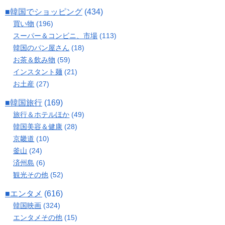
■韓国でショッピング
(434)
買い物
(196)
スーパー＆コンビニ、市場
(113)
韓国のパン屋さん
(18)
お茶＆飲み物
(59)
インスタント麺
(21)
お土産
(27)
■韓国旅行
(169)
旅行＆ホテルほか
(49)
韓国美容＆健康
(28)
京畿道
(10)
釜山
(24)
済州島
(6)
観光その他
(52)
■エンタメ
(616)
韓国映画
(324)
エンタメその他
(15)