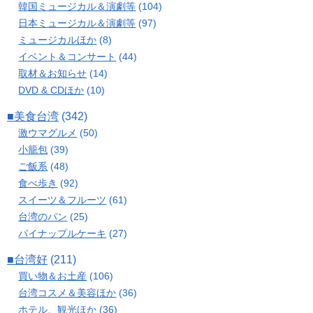
韓国ミュージカル＆演劇等
(104)
日本ミュージカル＆演劇等
(97)
ミュージカルほか
(8)
イベント＆コンサート
(44)
取材＆お知らせ
(14)
DVD & CDほか
(10)
■美食台湾
(342)
激ウマグルメ
(50)
小籠包
(39)
ご飯系
(48)
食べ歩き
(92)
スイーツ＆フルーツ
(61)
台湾のパン
(25)
パイナップルケーキ
(27)
■台湾好
(211)
買い物＆お土産
(106)
台湾コスメ＆美容ほか
(36)
ホテル、観光ほか
(36)