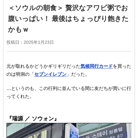
＜ソウルの朝食＞ 贅沢なアワビ粥でお
腹いっぱい！ 最後はちょっぴり飽きた
かもｗ
投稿日：
2025年1月23日
元が取れるかどうかギリギリだった
気候同行カード
を買った
のは明洞の「
セブンイレブン
」だった。
…というのも、この行列に並んでいる間に友だちが買いに行
ってくれた。
『瑞源 ／ ソウォン』