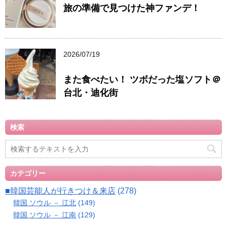
旅の準備で見つけた神ファンデ！
2026/07/19
また食べたい！ ツボだった塩ソフト＠
台北・迪化街
検索
カテゴリー
■韓国芸能人が行きつけ＆来店
(278)
韓国 ソウル － 江北
(149)
韓国 ソウル － 江南
(129)