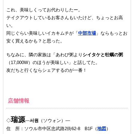
これ、美味しくってお代わりしたー。
テイクアウトしているお客さんもいたけど、ちょっとお高
い。
同じぐらい美味しいイカキムチが「
中部市場
」ならもっとお
安く買えるかも？と思った。
ちなみに、隣の家族は「あわび粥より
シイタケと牡蠣の粥
（17,000W）のほうが美味しい」と話してた。
友だちと行くならシェアするのが一番！
店舗情報
瑞源
◇
―
서원
（ソウォン）―
住 所：ソウル市中区忠武路2街62-8 B1F（
地図
）