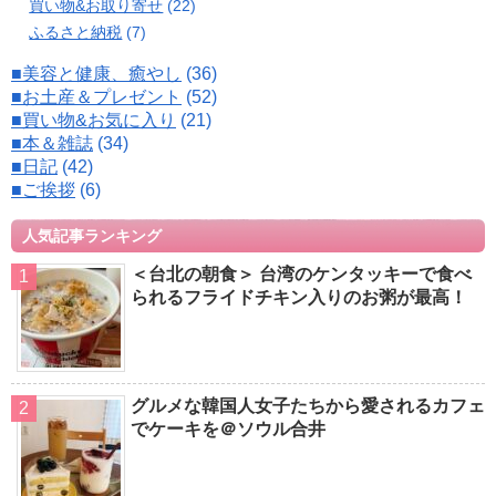
買い物&お取り寄せ
(22)
ふるさと納税
(7)
■美容と健康、癒やし
(36)
■お土産＆プレゼント
(52)
■買い物&お気に入り
(21)
■本＆雑誌
(34)
■日記
(42)
■ご挨拶
(6)
人気記事ランキング
＜台北の朝食＞ 台湾のケンタッキーで食べ
られるフライドチキン入りのお粥が最高！
グルメな韓国人女子たちから愛されるカフェ
でケーキを＠ソウル合井