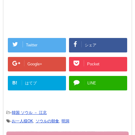
Twitter
シェア
Google+
Pocket
B!
はてブ
LINE
-
韓国 ソウル － 江北
-
お一人様OK
,
ソウルの朝食
,
明洞