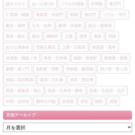
超オススメ
お一人様OK
ソウルの朝食
大学路
東大門
仁寺洞・鍾路
景福宮・光化門
明洞
南大門
ソウル・市庁
梨大・新村
弘大・合井
麻浦・汝矣島
龍山～梨泰院
聖水・建大
新沙
狎鴎亭
江南
清潭
蚕室
空港
おとな美食会
芸能人来店
上野・日暮里
秋葉原・浅草
水道橋・御茶ノ水
東京・日本橋
銀座・有楽町
東銀座・築地
新橋・虎ノ門
浜松町・田町
神楽坂・飯田橋
四ツ谷・市ヶ谷
池袋～高田馬場
新宿・大久保
渋谷・恵比寿
原宿・表参道～青山
赤坂・六本木～麻布
目黒・五反田・品川
中野～吉祥寺
都内その他
北海道
伊豆
関西
北陸
月別アーカイブ