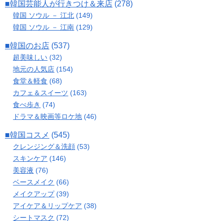
■韓国芸能人が行きつけ＆来店
(278)
韓国 ソウル － 江北
(149)
韓国 ソウル － 江南
(129)
■韓国のお店
(537)
超美味しい
(32)
地元の人気店
(154)
食堂＆軽食
(68)
カフェ＆スイーツ
(163)
食べ歩き
(74)
ドラマ＆映画等ロケ地
(46)
■韓国コスメ
(545)
クレンジング＆洗顔
(53)
スキンケア
(146)
美容液
(76)
ベースメイク
(66)
メイクアップ
(39)
アイケア＆リップケア
(38)
シートマスク
(72)