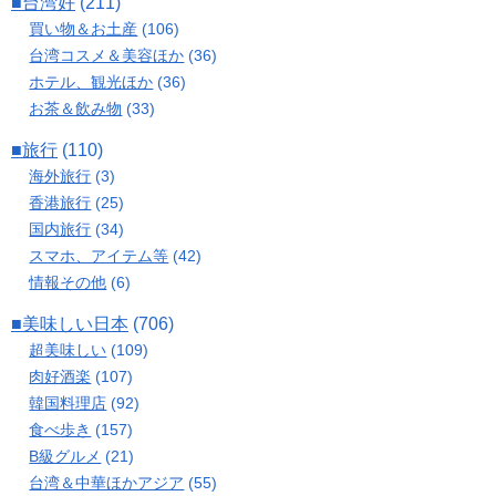
■台湾好
(211)
買い物＆お土産
(106)
台湾コスメ＆美容ほか
(36)
ホテル、観光ほか
(36)
お茶＆飲み物
(33)
■旅行
(110)
海外旅行
(3)
香港旅行
(25)
国内旅行
(34)
スマホ、アイテム等
(42)
情報その他
(6)
■美味しい日本
(706)
超美味しい
(109)
肉好酒楽
(107)
韓国料理店
(92)
食べ歩き
(157)
B級グルメ
(21)
台湾＆中華ほかアジア
(55)