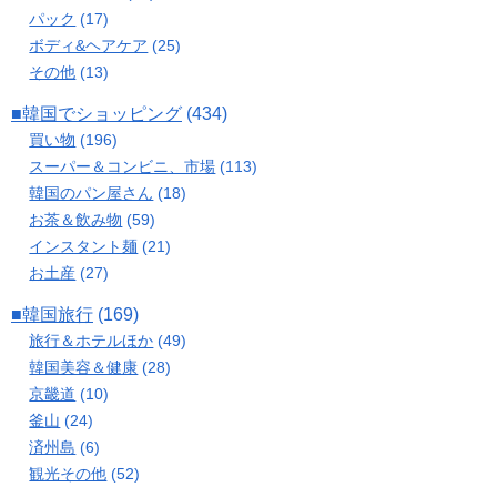
パック
(17)
ボディ&ヘアケア
(25)
その他
(13)
■韓国でショッピング
(434)
買い物
(196)
スーパー＆コンビニ、市場
(113)
韓国のパン屋さん
(18)
お茶＆飲み物
(59)
インスタント麺
(21)
お土産
(27)
■韓国旅行
(169)
旅行＆ホテルほか
(49)
韓国美容＆健康
(28)
京畿道
(10)
釜山
(24)
済州島
(6)
観光その他
(52)