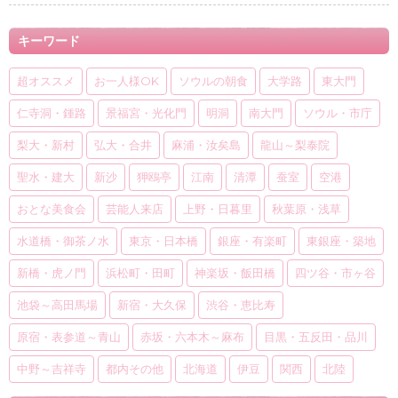
キーワード
超オススメ
お一人様OK
ソウルの朝食
大学路
東大門
仁寺洞・鍾路
景福宮・光化門
明洞
南大門
ソウル・市庁
梨大・新村
弘大・合井
麻浦・汝矣島
龍山～梨泰院
聖水・建大
新沙
狎鴎亭
江南
清潭
蚕室
空港
おとな美食会
芸能人来店
上野・日暮里
秋葉原・浅草
水道橋・御茶ノ水
東京・日本橋
銀座・有楽町
東銀座・築地
新橋・虎ノ門
浜松町・田町
神楽坂・飯田橋
四ツ谷・市ヶ谷
池袋～高田馬場
新宿・大久保
渋谷・恵比寿
原宿・表参道～青山
赤坂・六本木～麻布
目黒・五反田・品川
中野～吉祥寺
都内その他
北海道
伊豆
関西
北陸