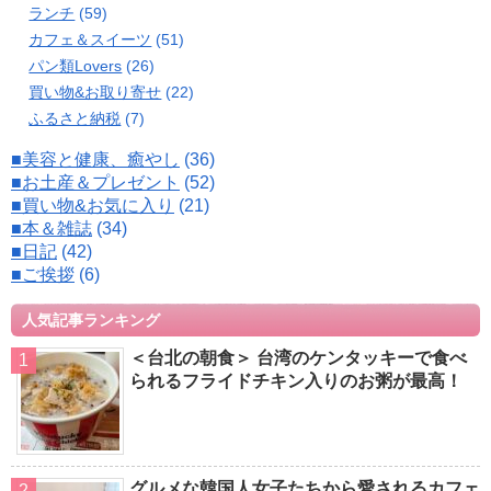
ランチ
(59)
カフェ＆スイーツ
(51)
パン類Lovers
(26)
買い物&お取り寄せ
(22)
ふるさと納税
(7)
■美容と健康、癒やし
(36)
■お土産＆プレゼント
(52)
■買い物&お気に入り
(21)
■本＆雑誌
(34)
■日記
(42)
■ご挨拶
(6)
人気記事ランキング
＜台北の朝食＞ 台湾のケンタッキーで食べ
られるフライドチキン入りのお粥が最高！
グルメな韓国人女子たちから愛されるカフェ