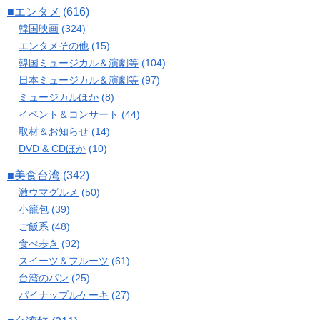
■エンタメ
(616)
韓国映画
(324)
エンタメその他
(15)
韓国ミュージカル＆演劇等
(104)
日本ミュージカル＆演劇等
(97)
ミュージカルほか
(8)
イベント＆コンサート
(44)
取材＆お知らせ
(14)
DVD & CDほか
(10)
■美食台湾
(342)
激ウマグルメ
(50)
小籠包
(39)
ご飯系
(48)
食べ歩き
(92)
スイーツ＆フルーツ
(61)
台湾のパン
(25)
パイナップルケーキ
(27)