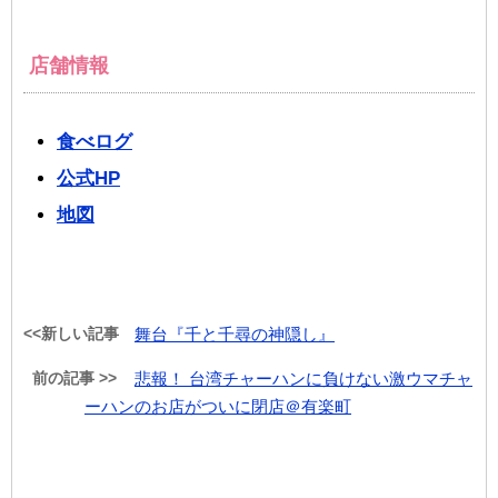
店舗情報
食べログ
公式HP
地図
<<新しい記事
舞台『千と千尋の神隠し』
前の記事 >>
悲報！ 台湾チャーハンに負けない激ウマチャ
ーハンのお店がついに閉店＠有楽町