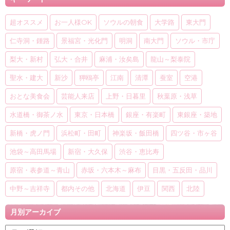
超オススメ
お一人様OK
ソウルの朝食
大学路
東大門
仁寺洞・鍾路
景福宮・光化門
明洞
南大門
ソウル・市庁
梨大・新村
弘大・合井
麻浦・汝矣島
龍山～梨泰院
聖水・建大
新沙
狎鴎亭
江南
清潭
蚕室
空港
おとな美食会
芸能人来店
上野・日暮里
秋葉原・浅草
水道橋・御茶ノ水
東京・日本橋
銀座・有楽町
東銀座・築地
新橋・虎ノ門
浜松町・田町
神楽坂・飯田橋
四ツ谷・市ヶ谷
池袋～高田馬場
新宿・大久保
渋谷・恵比寿
原宿・表参道～青山
赤坂・六本木～麻布
目黒・五反田・品川
中野～吉祥寺
都内その他
北海道
伊豆
関西
北陸
月別アーカイブ