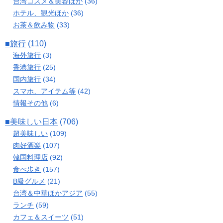
台湾コスメ＆美容ほか
(36)
ホテル、観光ほか
(36)
お茶＆飲み物
(33)
■旅行
(110)
海外旅行
(3)
香港旅行
(25)
国内旅行
(34)
スマホ、アイテム等
(42)
情報その他
(6)
■美味しい日本
(706)
超美味しい
(109)
肉好酒楽
(107)
韓国料理店
(92)
食べ歩き
(157)
B級グルメ
(21)
台湾＆中華ほかアジア
(55)
ランチ
(59)
カフェ＆スイーツ
(51)