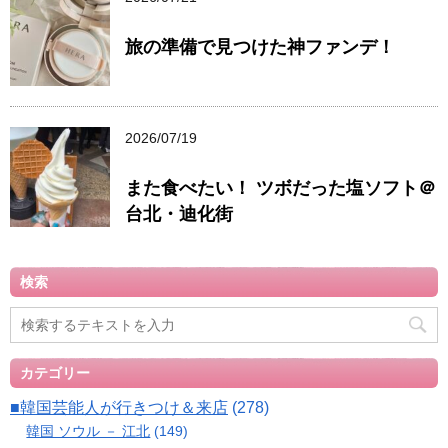
旅の準備で見つけた神ファンデ！
2026/07/19
また食べたい！ ツボだった塩ソフト＠
台北・迪化街
検索
カテゴリー
■韓国芸能人が行きつけ＆来店
(278)
韓国 ソウル － 江北
(149)