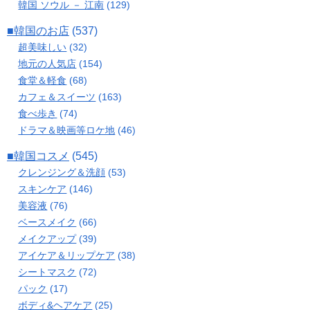
韓国 ソウル － 江南
(129)
■韓国のお店
(537)
超美味しい
(32)
地元の人気店
(154)
食堂＆軽食
(68)
カフェ＆スイーツ
(163)
食べ歩き
(74)
ドラマ＆映画等ロケ地
(46)
■韓国コスメ
(545)
クレンジング＆洗顔
(53)
スキンケア
(146)
美容液
(76)
ベースメイク
(66)
メイクアップ
(39)
アイケア＆リップケア
(38)
シートマスク
(72)
パック
(17)
ボディ&ヘアケア
(25)