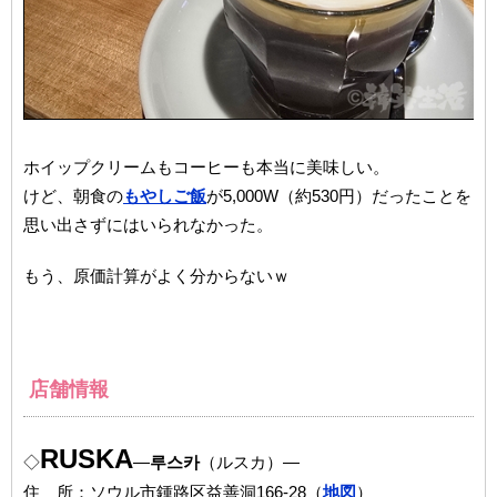
ホイップクリームもコーヒーも本当に美味しい。
けど、朝食の
もやしご飯
が5,000W（約530円）だったことを
思い出さずにはいられなかった。
もう、原価計算がよく分からないｗ
店舗情報
RUSKA
◇
―
루스카
（ルスカ）―
住 所：ソウル市鍾路区益善洞166-28（
地図
）