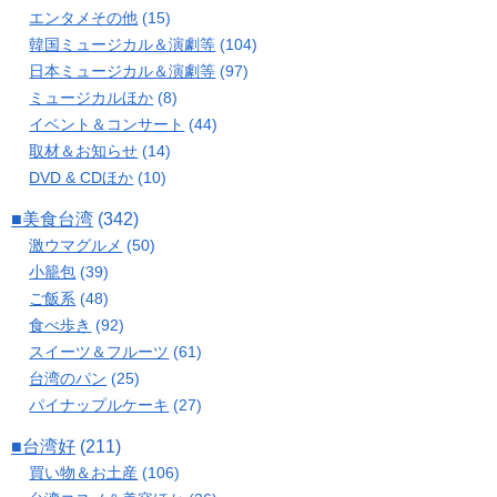
エンタメその他
(15)
韓国ミュージカル＆演劇等
(104)
日本ミュージカル＆演劇等
(97)
ミュージカルほか
(8)
イベント＆コンサート
(44)
取材＆お知らせ
(14)
DVD & CDほか
(10)
■美食台湾
(342)
激ウマグルメ
(50)
小籠包
(39)
ご飯系
(48)
食べ歩き
(92)
スイーツ＆フルーツ
(61)
台湾のパン
(25)
パイナップルケーキ
(27)
■台湾好
(211)
買い物＆お土産
(106)