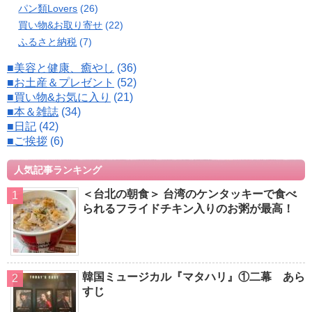
パン類Lovers
(26)
買い物&お取り寄せ
(22)
ふるさと納税
(7)
■美容と健康、癒やし
(36)
■お土産＆プレゼント
(52)
■買い物&お気に入り
(21)
■本＆雑誌
(34)
■日記
(42)
■ご挨拶
(6)
人気記事ランキング
＜台北の朝食＞ 台湾のケンタッキーで食べ
られるフライドチキン入りのお粥が最高！
韓国ミュージカル『マタハリ』①二幕 あら
すじ