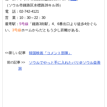
（ソウル市鍾路区水標路28キル35）
電 話：02-742-4121
営 業：10：30～22：30
最寄駅：
5号線
「鐘路3街駅」4、6番出口より徒歩4分ぐら
い。
3号線
ホームからだともう少し距離がある。
<<新しい記事
韓国映画『コメント部隊』
前の記事 >>
ソウルでやっと手に入れたパリ＠ソウル益善
洞