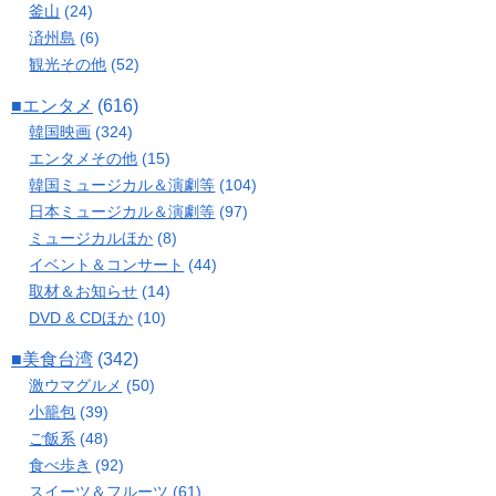
釜山
(24)
済州島
(6)
観光その他
(52)
■エンタメ
(616)
韓国映画
(324)
エンタメその他
(15)
韓国ミュージカル＆演劇等
(104)
日本ミュージカル＆演劇等
(97)
ミュージカルほか
(8)
イベント＆コンサート
(44)
取材＆お知らせ
(14)
DVD & CDほか
(10)
■美食台湾
(342)
激ウマグルメ
(50)
小籠包
(39)
ご飯系
(48)
食べ歩き
(92)
スイーツ＆フルーツ
(61)