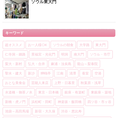
ソウル東大門
キーワード
超オススメ
お一人様OK
ソウルの朝食
大学路
東大門
仁寺洞・鍾路
景福宮・光化門
明洞
南大門
ソウル・市庁
梨大・新村
弘大・合井
麻浦・汝矣島
龍山～梨泰院
聖水・建大
新沙
狎鴎亭
江南
清潭
蚕室
空港
おとな美食会
芸能人来店
上野・日暮里
秋葉原・浅草
水道橋・御茶ノ水
東京・日本橋
銀座・有楽町
東銀座・築地
新橋・虎ノ門
浜松町・田町
神楽坂・飯田橋
四ツ谷・市ヶ谷
池袋～高田馬場
新宿・大久保
渋谷・恵比寿