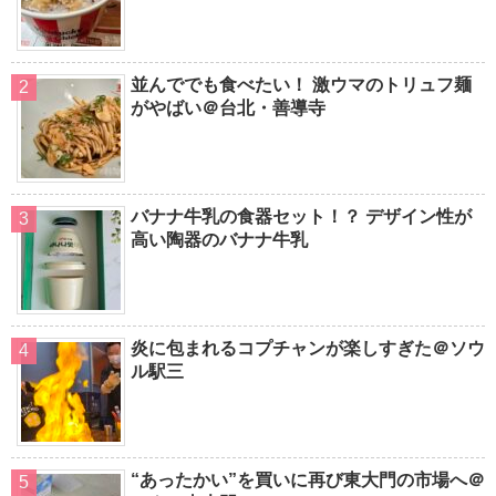
並んででも食べたい！ 激ウマのトリュフ麺
がやばい＠台北・善導寺
バナナ牛乳の食器セット！？ デザイン性が
高い陶器のバナナ牛乳
炎に包まれるコプチャンが楽しすぎた＠ソウ
ル駅三
“あったかい”を買いに再び東大門の市場へ＠