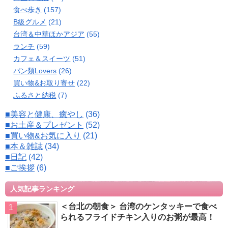
食べ歩き
(157)
B級グルメ
(21)
台湾＆中華ほかアジア
(55)
ランチ
(59)
カフェ＆スイーツ
(51)
パン類Lovers
(26)
買い物&お取り寄せ
(22)
ふるさと納税
(7)
■美容と健康、癒やし
(36)
■お土産＆プレゼント
(52)
■買い物&お気に入り
(21)
■本＆雑誌
(34)
■日記
(42)
■ご挨拶
(6)
人気記事ランキング
＜台北の朝食＞ 台湾のケンタッキーで食べ
られるフライドチキン入りのお粥が最高！