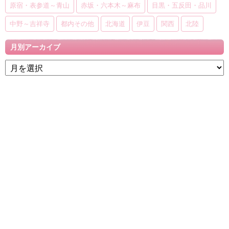
原宿・表参道～青山
赤坂・六本木～麻布
目黒・五反田・品川
中野～吉祥寺
都内その他
北海道
伊豆
関西
北陸
月別アーカイブ