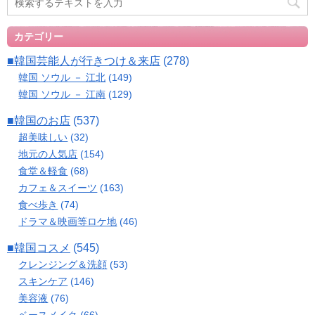
カテゴリー
■韓国芸能人が行きつけ＆来店
(278)
韓国 ソウル － 江北
(149)
韓国 ソウル － 江南
(129)
■韓国のお店
(537)
超美味しい
(32)
地元の人気店
(154)
食堂＆軽食
(68)
カフェ＆スイーツ
(163)
食べ歩き
(74)
ドラマ＆映画等ロケ地
(46)
■韓国コスメ
(545)
クレンジング＆洗顔
(53)
スキンケア
(146)
美容液
(76)
ベースメイク
(66)