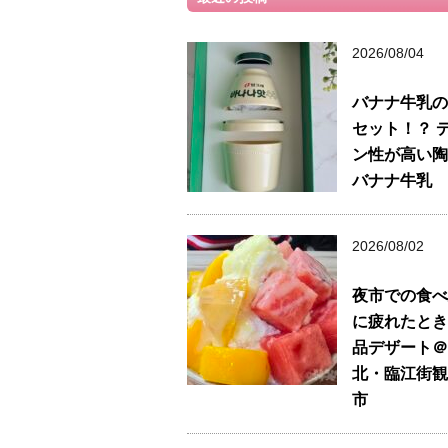
2026/08/04
バナナ牛乳の
セット！？ 
ン性が高い陶
バナナ牛乳
2026/08/02
夜市での食べ
に疲れたとき
品デザート＠
北・臨江街観
市