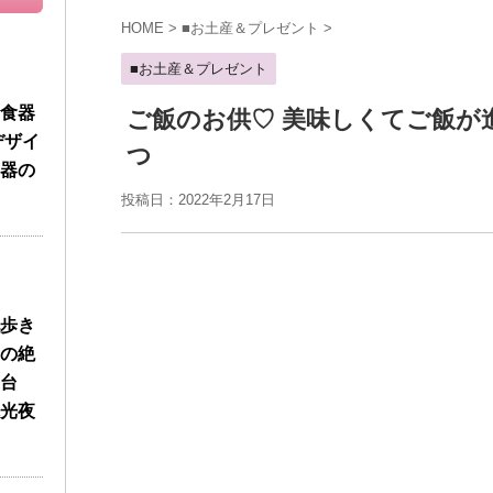
HOME
>
■お土産＆プレゼント
>
■お土産＆プレゼント
食器
ご飯のお供♡ 美味しくてご飯が
デザイ
つ
器の
投稿日：2022年2月17日
歩き
の絶
台
光夜