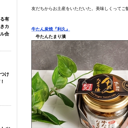
友だちからお土産をいただいた。美味しくってご
る有
きカ
牛たん炭焼『利久』
ル合
牛たんたまり漬
つけ
！