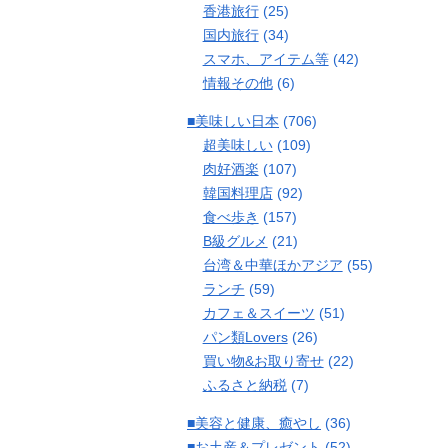
香港旅行
(25)
国内旅行
(34)
スマホ、アイテム等
(42)
情報その他
(6)
■美味しい日本
(706)
超美味しい
(109)
肉好酒楽
(107)
韓国料理店
(92)
食べ歩き
(157)
B級グルメ
(21)
台湾＆中華ほかアジア
(55)
ランチ
(59)
カフェ＆スイーツ
(51)
パン類Lovers
(26)
買い物&お取り寄せ
(22)
ふるさと納税
(7)
■美容と健康、癒やし
(36)
■お土産＆プレゼント
(52)