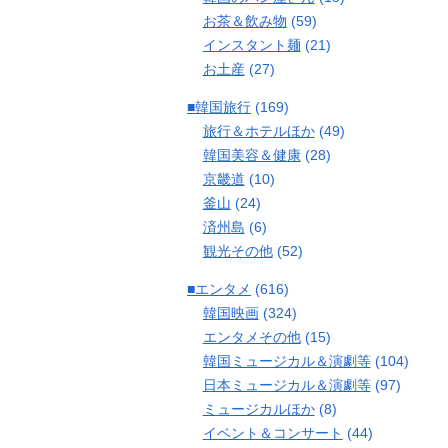
お茶＆飲み物
(59)
インスタント麺
(21)
お土産
(27)
■韓国旅行
(169)
旅行＆ホテルほか
(49)
韓国美容＆健康
(28)
京畿道
(10)
釜山
(24)
済州島
(6)
観光その他
(52)
■エンタメ
(616)
韓国映画
(324)
エンタメその他
(15)
韓国ミュージカル＆演劇等
(104)
日本ミュージカル＆演劇等
(97)
ミュージカルほか
(8)
イベント＆コンサート
(44)