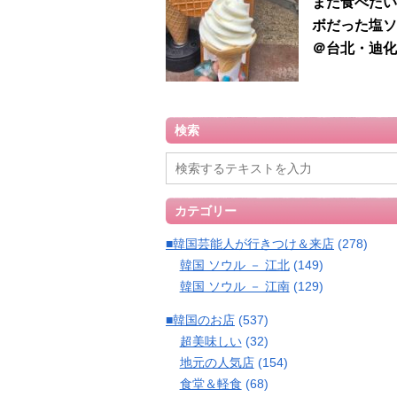
また食べたい
ボだった塩ソ
＠台北・迪化
検索
カテゴリー
■韓国芸能人が行きつけ＆来店
(278)
韓国 ソウル － 江北
(149)
韓国 ソウル － 江南
(129)
■韓国のお店
(537)
超美味しい
(32)
地元の人気店
(154)
食堂＆軽食
(68)