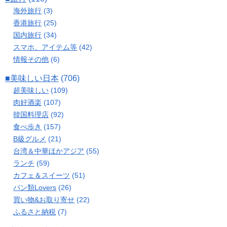
海外旅行
(3)
香港旅行
(25)
国内旅行
(34)
スマホ、アイテム等
(42)
情報その他
(6)
■美味しい日本
(706)
超美味しい
(109)
肉好酒楽
(107)
韓国料理店
(92)
食べ歩き
(157)
B級グルメ
(21)
台湾＆中華ほかアジア
(55)
ランチ
(59)
カフェ＆スイーツ
(51)
パン類Lovers
(26)
買い物&お取り寄せ
(22)
ふるさと納税
(7)