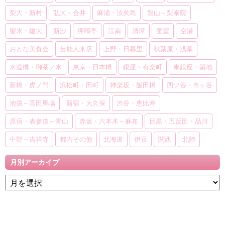
梨大・新村
弘大・合井
麻浦・汝矣島
龍山～梨泰院
聖水・建大
新沙
狎鴎亭
江南
清潭
蚕室
空港
おとな美食会
芸能人来店
上野・日暮里
秋葉原・浅草
水道橋・御茶ノ水
東京・日本橋
銀座・有楽町
東銀座・築地
新橋・虎ノ門
浜松町・田町
神楽坂・飯田橋
四ツ谷・市ヶ谷
池袋～高田馬場
新宿・大久保
渋谷・恵比寿
原宿・表参道～青山
赤坂・六本木～麻布
目黒・五反田・品川
中野～吉祥寺
都内その他
北海道
伊豆
関西
北陸
月別アーカイブ