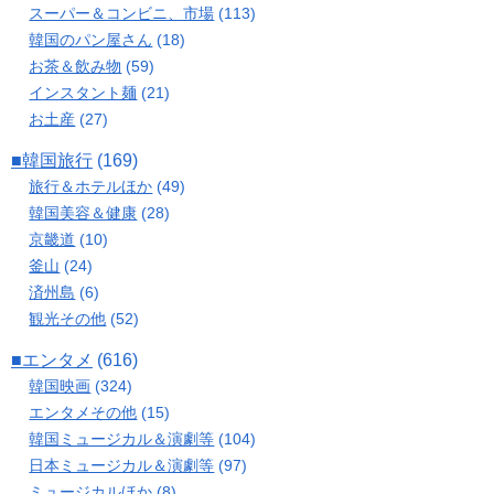
スーパー＆コンビニ、市場
(113)
韓国のパン屋さん
(18)
お茶＆飲み物
(59)
インスタント麺
(21)
お土産
(27)
■韓国旅行
(169)
旅行＆ホテルほか
(49)
韓国美容＆健康
(28)
京畿道
(10)
釜山
(24)
済州島
(6)
観光その他
(52)
■エンタメ
(616)
韓国映画
(324)
エンタメその他
(15)
韓国ミュージカル＆演劇等
(104)
日本ミュージカル＆演劇等
(97)
ミュージカルほか
(8)