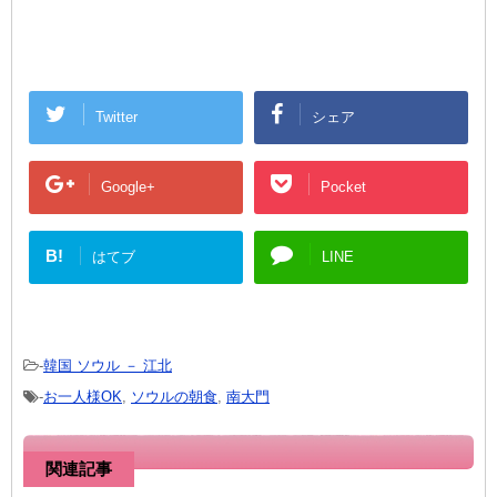
Twitter
シェア
Google+
Pocket
B!
はてブ
LINE
-
韓国 ソウル － 江北
-
お一人様OK
,
ソウルの朝食
,
南大門
関連記事