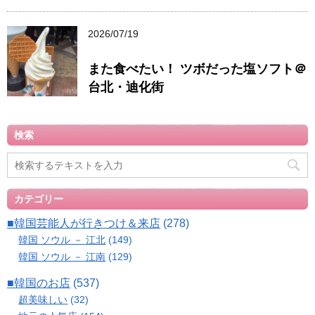
2026/07/19
また食べたい！ ツボだった塩ソフト＠
台北・迪化街
検索
カテゴリー
■韓国芸能人が行きつけ＆来店
(278)
韓国 ソウル － 江北
(149)
韓国 ソウル － 江南
(129)
■韓国のお店
(537)
超美味しい
(32)