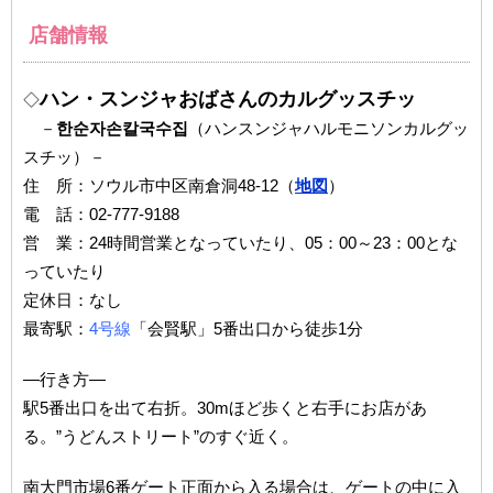
店舗情報
ハン・スンジャおばさんのカルグッスチッ
◇
－
한순자손칼국수집
（ハンスンジャハルモニソンカルグッ
スチッ）－
住 所：ソウル市中区南倉洞48-12（
地図
）
電 話：02-777-9188
営 業：24時間営業となっていたり、05：00～23：00とな
っていたり
定休日：なし
最寄駅：
4号線
「会賢駅」5番出口から徒歩1分
―行き方―
駅5番出口を出て右折。30mほど歩くと右手にお店があ
る。”うどんストリート”のすぐ近く。
南大門市場6番ゲート正面から入る場合は、ゲートの中に入