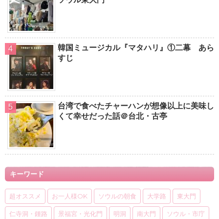
韓国ミュージカル『マタハリ』①二幕 あら
すじ
台湾で食べたチャーハンが想像以上に美味し
くて幸せだった話＠台北・古亭
キーワード
超オススメ
お一人様OK
ソウルの朝食
大学路
東大門
仁寺洞・鍾路
景福宮・光化門
明洞
南大門
ソウル・市庁