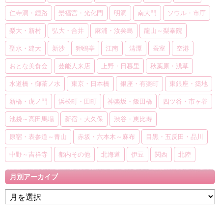
仁寺洞・鍾路
景福宮・光化門
明洞
南大門
ソウル・市庁
梨大・新村
弘大・合井
麻浦・汝矣島
龍山～梨泰院
聖水・建大
新沙
狎鴎亭
江南
清潭
蚕室
空港
おとな美食会
芸能人来店
上野・日暮里
秋葉原・浅草
水道橋・御茶ノ水
東京・日本橋
銀座・有楽町
東銀座・築地
新橋・虎ノ門
浜松町・田町
神楽坂・飯田橋
四ツ谷・市ヶ谷
池袋～高田馬場
新宿・大久保
渋谷・恵比寿
原宿・表参道～青山
赤坂・六本木～麻布
目黒・五反田・品川
中野～吉祥寺
都内その他
北海道
伊豆
関西
北陸
月別アーカイブ