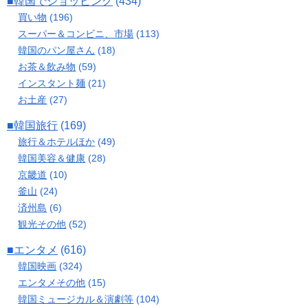
■韓国でショッピング
(434)
買い物
(196)
スーパー＆コンビニ、市場
(113)
韓国のパン屋さん
(18)
お茶＆飲み物
(59)
インスタント麺
(21)
お土産
(27)
■韓国旅行
(169)
旅行＆ホテルほか
(49)
韓国美容＆健康
(28)
京畿道
(10)
釜山
(24)
済州島
(6)
観光その他
(52)
■エンタメ
(616)
韓国映画
(324)
エンタメその他
(15)
韓国ミュージカル＆演劇等
(104)