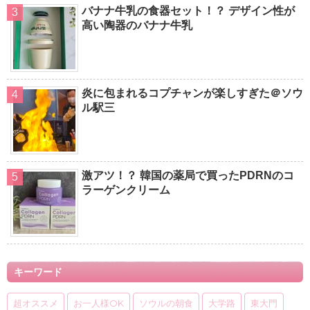
バナナ牛乳の食器セット！？ デザイン性が
高い陶器のバナナ牛乳
炎に包まれるコプチャンが楽しすぎた＠ソウ
ル駅三
激アツ！？ 韓国の薬局で買ったPDRNのコ
ラーゲンクリーム
キーワード
超オススメ
お一人様OK
ソウルの朝食
大学路
東大門