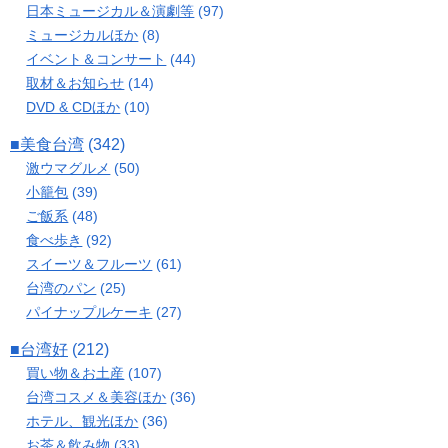
日本ミュージカル＆演劇等
(97)
ミュージカルほか
(8)
イベント＆コンサート
(44)
取材＆お知らせ
(14)
DVD & CDほか
(10)
■美食台湾
(342)
激ウマグルメ
(50)
小籠包
(39)
ご飯系
(48)
食べ歩き
(92)
スイーツ＆フルーツ
(61)
台湾のパン
(25)
パイナップルケーキ
(27)
■台湾好
(212)
買い物＆お土産
(107)
台湾コスメ＆美容ほか
(36)
ホテル、観光ほか
(36)
お茶＆飲み物
(33)