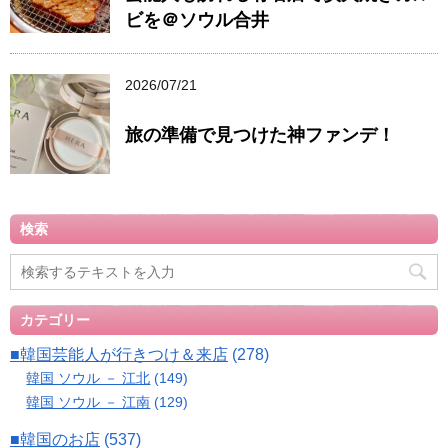
ビを＠ソウル合井
2026/07/21
旅の準備で見つけた神ファンデ！
検索
カテゴリー
■韓国芸能人が行きつけ＆来店
(278)
韓国 ソウル － 江北
(149)
韓国 ソウル － 江南
(129)
■韓国のお店
(537)