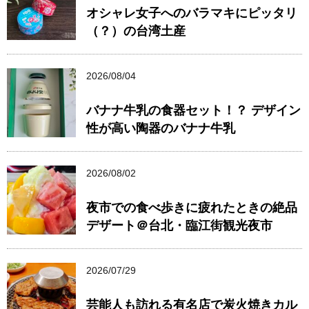
オシャレ女子へのバラマキにピッタリ
（？）の台湾土産
2026/08/04
バナナ牛乳の食器セット！？ デザイン
性が高い陶器のバナナ牛乳
2026/08/02
夜市での食べ歩きに疲れたときの絶品
デザート＠台北・臨江街観光夜市
2026/07/29
芸能人も訪れる有名店で炭火焼きカル