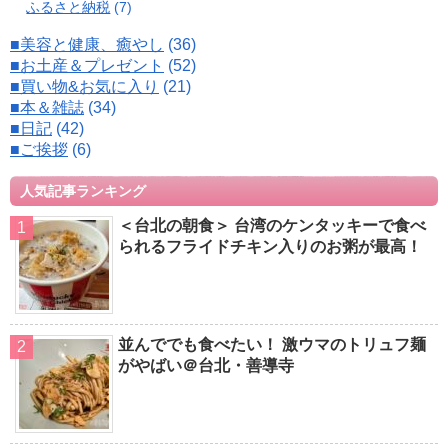
ふるさと納税
(7)
■美容と健康、癒やし
(36)
■お土産＆プレゼント
(52)
■買い物&お気に入り
(21)
■本＆雑誌
(34)
■日記
(42)
■ご挨拶
(6)
人気記事ランキング
＜台北の朝食＞ 台湾のケンタッキーで食べ
られるフライドチキン入りのお粥が最高！
並んででも食べたい！ 激ウマのトリュフ麺
がやばい＠台北・善導寺