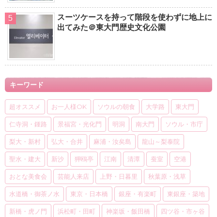
スーツケースを持って階段を使わずに地上に
出てみた＠東大門歴史文化公園
キーワード
超オススメ
お一人様OK
ソウルの朝食
大学路
東大門
仁寺洞・鍾路
景福宮・光化門
明洞
南大門
ソウル・市庁
梨大・新村
弘大・合井
麻浦・汝矣島
龍山～梨泰院
聖水・建大
新沙
狎鴎亭
江南
清潭
蚕室
空港
おとな美食会
芸能人来店
上野・日暮里
秋葉原・浅草
水道橋・御茶ノ水
東京・日本橋
銀座・有楽町
東銀座・築地
新橋・虎ノ門
浜松町・田町
神楽坂・飯田橋
四ツ谷・市ヶ谷