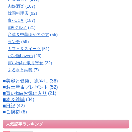
肉好酒楽
(107)
韓国料理店
(92)
食べ歩き
(157)
B級グルメ
(21)
台湾＆中華ほかアジア
(55)
ランチ
(59)
カフェ＆スイーツ
(51)
パン類Lovers
(26)
買い物&お取り寄せ
(22)
ふるさと納税
(7)
■美容と健康、癒やし
(36)
■お土産＆プレゼント
(52)
■買い物&お気に入り
(21)
■本＆雑誌
(34)
■日記
(42)
■ご挨拶
(6)
人気記事ランキング