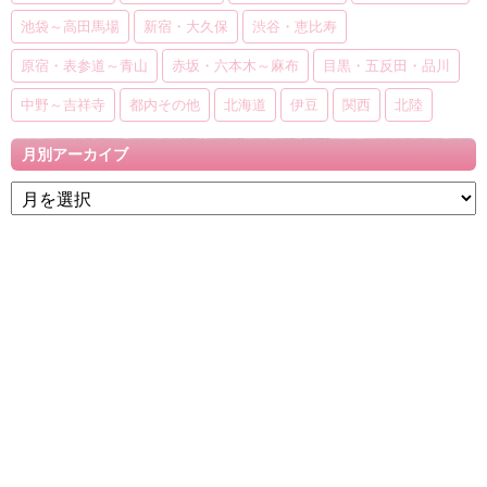
池袋～高田馬場
新宿・大久保
渋谷・恵比寿
原宿・表参道～青山
赤坂・六本木～麻布
目黒・五反田・品川
中野～吉祥寺
都内その他
北海道
伊豆
関西
北陸
月別アーカイブ