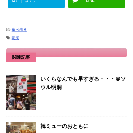
B!
はてブ
LINE
-
食べ歩き
-
明洞
関連記事
いくらなんでも早すぎる・・・＠ソ
ウル明洞
韓ミューのおともに