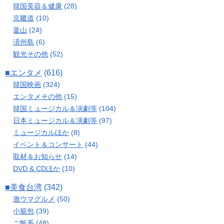
韓国美容＆健康
(28)
京畿道
(10)
釜山
(24)
済州島
(6)
観光その他
(52)
■エンタメ
(616)
韓国映画
(324)
エンタメその他
(15)
韓国ミュージカル＆演劇等
(104)
日本ミュージカル＆演劇等
(97)
ミュージカルほか
(8)
イベント＆コンサート
(44)
取材＆お知らせ
(14)
DVD & CDほか
(10)
■美食台湾
(342)
激ウマグルメ
(50)
小籠包
(39)
ご飯系
(48)