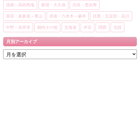
池袋～高田馬場
新宿・大久保
渋谷・恵比寿
原宿・表参道～青山
赤坂・六本木～麻布
目黒・五反田・品川
中野～吉祥寺
都内その他
北海道
伊豆
関西
北陸
月別アーカイブ