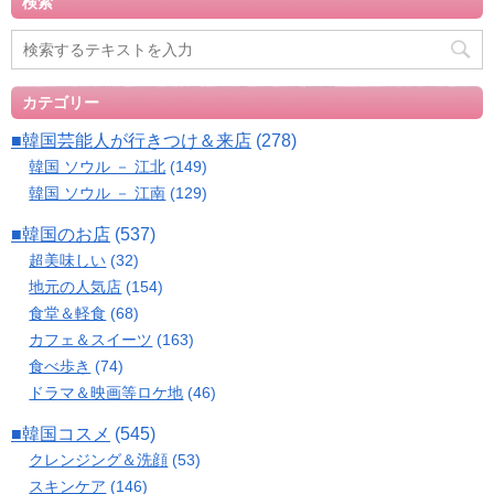
検索
カテゴリー
■韓国芸能人が行きつけ＆来店
(278)
韓国 ソウル － 江北
(149)
韓国 ソウル － 江南
(129)
■韓国のお店
(537)
超美味しい
(32)
地元の人気店
(154)
食堂＆軽食
(68)
カフェ＆スイーツ
(163)
食べ歩き
(74)
ドラマ＆映画等ロケ地
(46)
■韓国コスメ
(545)
クレンジング＆洗顔
(53)
スキンケア
(146)