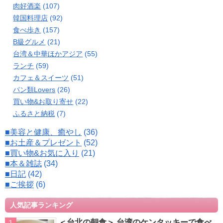
肉好酒楽
(107)
韓国料理店
(92)
食べ歩き
(157)
B級グルメ
(21)
台湾＆中華ほかアジア
(55)
ランチ
(59)
カフェ＆スイーツ
(51)
パン類Lovers
(26)
買い物&お取り寄せ
(22)
ふるさと納税
(7)
■美容と健康、癒やし
(36)
■お土産＆プレゼント
(52)
■買い物&お気に入り
(21)
■本＆雑誌
(34)
■日記
(42)
■ご挨拶
(6)
人気記事ランキング
＜台北の朝食＞ 台湾のケンタッキーで食べ