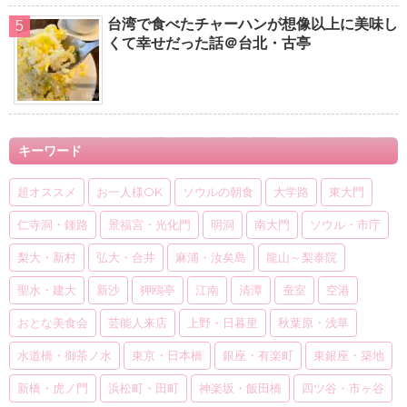
台湾で食べたチャーハンが想像以上に美味し
くて幸せだった話＠台北・古亭
キーワード
超オススメ
お一人様OK
ソウルの朝食
大学路
東大門
仁寺洞・鍾路
景福宮・光化門
明洞
南大門
ソウル・市庁
梨大・新村
弘大・合井
麻浦・汝矣島
龍山～梨泰院
聖水・建大
新沙
狎鴎亭
江南
清潭
蚕室
空港
おとな美食会
芸能人来店
上野・日暮里
秋葉原・浅草
水道橋・御茶ノ水
東京・日本橋
銀座・有楽町
東銀座・築地
新橋・虎ノ門
浜松町・田町
神楽坂・飯田橋
四ツ谷・市ヶ谷