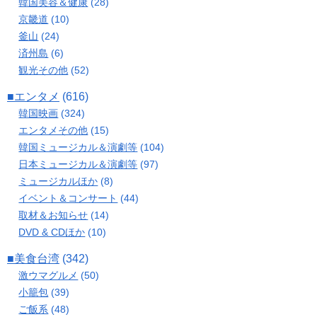
韓国美容＆健康
(28)
京畿道
(10)
釜山
(24)
済州島
(6)
観光その他
(52)
■エンタメ
(616)
韓国映画
(324)
エンタメその他
(15)
韓国ミュージカル＆演劇等
(104)
日本ミュージカル＆演劇等
(97)
ミュージカルほか
(8)
イベント＆コンサート
(44)
取材＆お知らせ
(14)
DVD & CDほか
(10)
■美食台湾
(342)
激ウマグルメ
(50)
小籠包
(39)
ご飯系
(48)