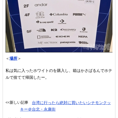
＜
場所
＞
私は気に入ったホワイトのを購入し、箱はかさばるんでホテ
ルで捨てて帰国したー。
<<新しい記事
台湾に行ったら絶対に買いたいシナモンクッ
キー＠台北・永康街