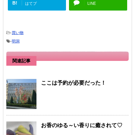
B!
はてブ
LINE
-
買い物
-
明洞
関連記事
ここは予約が必要だった！
お香のゆる～い香りに癒されて♡