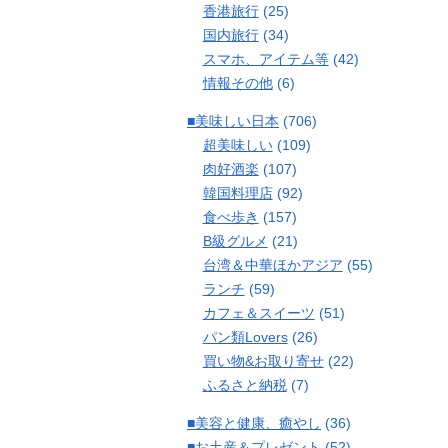
香港旅行
(25)
国内旅行
(34)
スマホ、アイテム等
(42)
情報その他
(6)
■美味しい日本
(706)
超美味しい
(109)
肉好酒楽
(107)
韓国料理店
(92)
食べ歩き
(157)
B級グルメ
(21)
台湾＆中華ほかアジア
(55)
ランチ
(59)
カフェ＆スイーツ
(51)
パン類Lovers
(26)
買い物&お取り寄せ
(22)
ふるさと納税
(7)
■美容と健康、癒やし
(36)
■お土産＆プレゼント
(52)