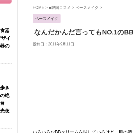
HOME
>
■韓国コスメ
>
ベースメイク
>
ベースメイク
食器
なんだかんだ言ってもNO.1のB
デザイ
投稿日：2011年9月11日
器の
歩き
の絶
台
光夜
いろいろなBBクリームを試しているけど、肌の