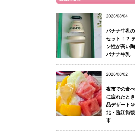
2026/08/04
バナナ牛乳の
セット！？ 
ン性が高い陶
バナナ牛乳
2026/08/02
夜市での食べ
に疲れたとき
品デザート＠
北・臨江街観
市