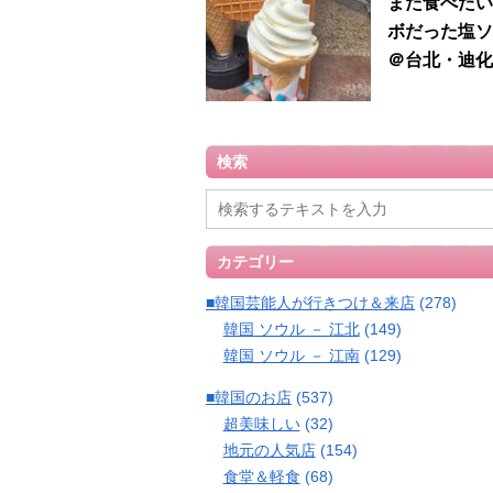
また食べたい
ボだった塩ソ
＠台北・迪化
検索
カテゴリー
■韓国芸能人が行きつけ＆来店
(278)
韓国 ソウル － 江北
(149)
韓国 ソウル － 江南
(129)
■韓国のお店
(537)
超美味しい
(32)
地元の人気店
(154)
食堂＆軽食
(68)