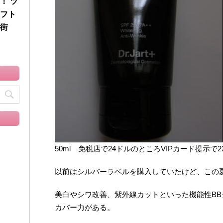
！ ツ
フト
街
50ml 免税店で24ドルのところVIPカード提示で22
以前はシルバーラベルを購入していたけど、この
美白やシワ改善、紫外線カットといった機能性B
カバー力がある。