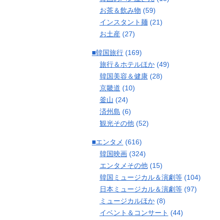
お茶＆飲み物
(59)
インスタント麺
(21)
お土産
(27)
■韓国旅行
(169)
旅行＆ホテルほか
(49)
韓国美容＆健康
(28)
京畿道
(10)
釜山
(24)
済州島
(6)
観光その他
(52)
■エンタメ
(616)
韓国映画
(324)
エンタメその他
(15)
韓国ミュージカル＆演劇等
(104)
日本ミュージカル＆演劇等
(97)
ミュージカルほか
(8)
イベント＆コンサート
(44)