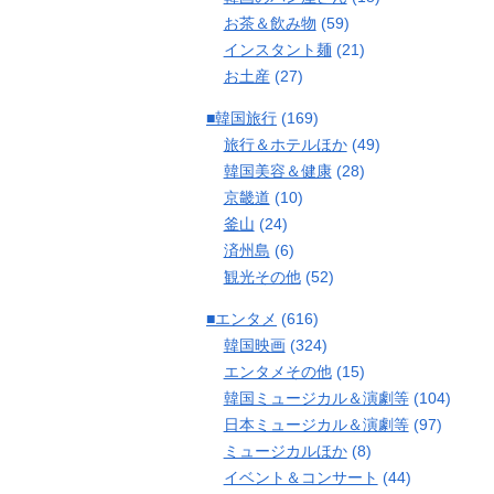
お茶＆飲み物
(59)
インスタント麺
(21)
お土産
(27)
■韓国旅行
(169)
旅行＆ホテルほか
(49)
韓国美容＆健康
(28)
京畿道
(10)
釜山
(24)
済州島
(6)
観光その他
(52)
■エンタメ
(616)
韓国映画
(324)
エンタメその他
(15)
韓国ミュージカル＆演劇等
(104)
日本ミュージカル＆演劇等
(97)
ミュージカルほか
(8)
イベント＆コンサート
(44)