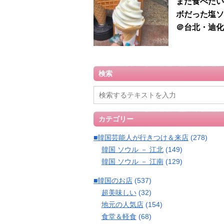
また食べたい
ボだった塩ソ
＠台北・迪化
検索
カテゴリー
■韓国芸能人が行きつけ＆来店
(278)
韓国 ソウル － 江北
(149)
韓国 ソウル － 江南
(129)
■韓国のお店
(537)
超美味しい
(32)
地元の人気店
(154)
食堂＆軽食
(68)