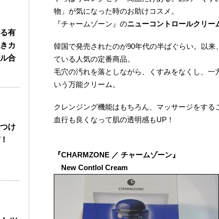
物」が気になった時のお助けコスメ。
『チャームゾーン』の
ニューコントロールクリー
る有
きカ
韓国で発売されたのが90年代の半ばぐらい。以来、
ル合
ている人気の定番商品。
毛穴の汚れを落としながら、くすみをなくし、一
いう万能クリーム。
クレンジング機能はもちろん、マッサージをする
血行も良くなって肌の透明感もUP！
つけ
！
『CHARMZONE ／ チャームゾーン』
New Contlol Cream