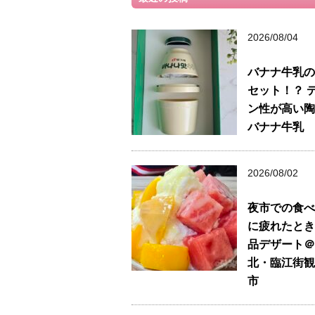
2026/08/04
バナナ牛乳の
セット！？ 
ン性が高い陶
バナナ牛乳
2026/08/02
夜市での食べ
に疲れたとき
品デザート＠
北・臨江街観
市