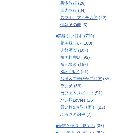
香港旅行
(25)
国内旅行
(34)
スマホ、アイテム等
(42)
情報その他
(6)
■美味しい日本
(706)
超美味しい
(109)
肉好酒楽
(107)
韓国料理店
(92)
食べ歩き
(157)
B級グルメ
(21)
台湾＆中華ほかアジア
(55)
ランチ
(59)
カフェ＆スイーツ
(51)
パン類Lovers
(26)
買い物&お取り寄せ
(22)
ふるさと納税
(7)
■美容と健康、癒やし
(36)
■お土産＆プレゼント
(52)