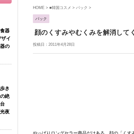
HOME
>
■韓国コスメ
>
パック
>
パック
食器
顔のくすみやむくみを解消して
デザイ
投稿日：2011年4月28日
器の
歩き
の絶
台
光夜
やっぱりロングセラー商品だけある。顔の「くす