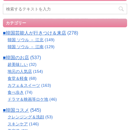
カテゴリー
■韓国芸能人が行きつけ＆来店
(278)
韓国 ソウル － 江北
(149)
韓国 ソウル － 江南
(129)
■韓国のお店
(537)
超美味しい
(32)
地元の人気店
(154)
食堂＆軽食
(68)
カフェ＆スイーツ
(163)
食べ歩き
(74)
ドラマ＆映画等ロケ地
(46)
■韓国コスメ
(545)
クレンジング＆洗顔
(53)
スキンケア
(146)