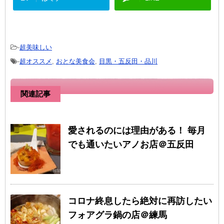
-
超美味しい
-
超オススメ
,
おとな美食会
,
目黒・五反田・品川
関連記事
愛されるのには理由がある！ 毎月
でも通いたいアノお店＠五反田
コロナ終息したら絶対に再訪したい
フォアグラ鍋の店＠練馬