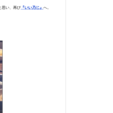
と思い、再び
『いい乃じ』
へ。
、