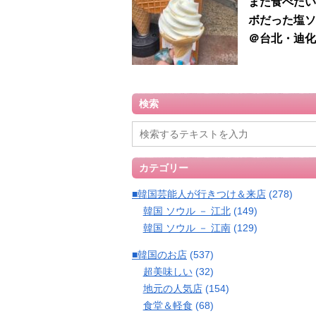
また食べたい
ボだった塩ソ
＠台北・迪化
検索
カテゴリー
■韓国芸能人が行きつけ＆来店
(278)
韓国 ソウル － 江北
(149)
韓国 ソウル － 江南
(129)
■韓国のお店
(537)
超美味しい
(32)
地元の人気店
(154)
食堂＆軽食
(68)