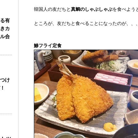
韓国人の友だちと
真鯛のしゃぶしゃぶ
を食べよう
る有
ところが、友だちと食べることになったのが、、
きカ
ル合
鯵フライ定食
つけ
！