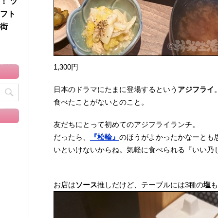
！ ツ
フト
街
1,300円
日本のドラマにたまに登場するという
アジフライ
食べたことがないとのこと。
友だちにとって初めてのアジフライランチ。
だったら、
『松輪』
のほうがよかったかなーとも
いといけないからね。気軽に食べられる『いい乃
お店は
ソース
推しだけど、テーブルには3種の
塩
も