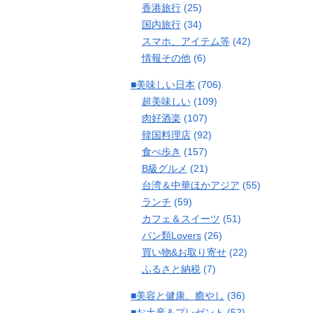
香港旅行
(25)
国内旅行
(34)
スマホ、アイテム等
(42)
情報その他
(6)
■美味しい日本
(706)
超美味しい
(109)
肉好酒楽
(107)
韓国料理店
(92)
食べ歩き
(157)
B級グルメ
(21)
台湾＆中華ほかアジア
(55)
ランチ
(59)
カフェ＆スイーツ
(51)
パン類Lovers
(26)
買い物&お取り寄せ
(22)
ふるさと納税
(7)
■美容と健康、癒やし
(36)
■お土産＆プレゼント
(52)