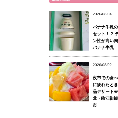
2026/08/04
バナナ牛乳の
セット！？ 
ン性が高い陶
バナナ牛乳
2026/08/02
夜市での食べ
に疲れたとき
品デザート＠
北・臨江街観
市