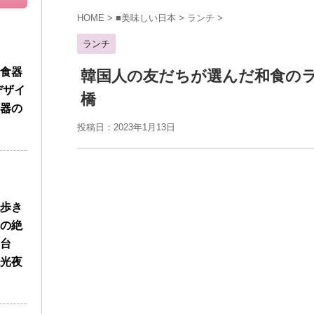
HOME
>
■美味しい日本
>
ランチ
>
ランチ
食器
韓国人の友だちが選んだ和食の
デザイ
橋
器の
投稿日：
2023年1月13日
歩き
の絶
台
光夜