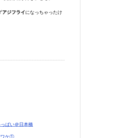
ず
アジフライ
になっちゃったけ
いっぱい＠日本橋
”ワケ①