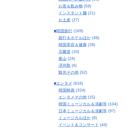
お茶＆飲み物
(59)
インスタント麺
(21)
お土産
(27)
■韓国旅行
(169)
旅行＆ホテルほか
(49)
韓国美容＆健康
(28)
京畿道
(10)
釜山
(24)
済州島
(6)
観光その他
(52)
■エンタメ
(616)
韓国映画
(324)
エンタメその他
(15)
韓国ミュージカル＆演劇等
(104)
日本ミュージカル＆演劇等
(97)
ミュージカルほか
(8)
イベント＆コンサート
(44)