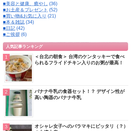
■美容と健康、癒やし
(36)
■お土産＆プレゼント
(52)
■買い物&お気に入り
(21)
■本＆雑誌
(34)
■日記
(42)
■ご挨拶
(6)
人気記事ランキング
＜台北の朝食＞ 台湾のケンタッキーで食べ
られるフライドチキン入りのお粥が最高！
バナナ牛乳の食器セット！？ デザイン性が
高い陶器のバナナ牛乳
オシャレ女子へのバラマキにピッタリ（？）