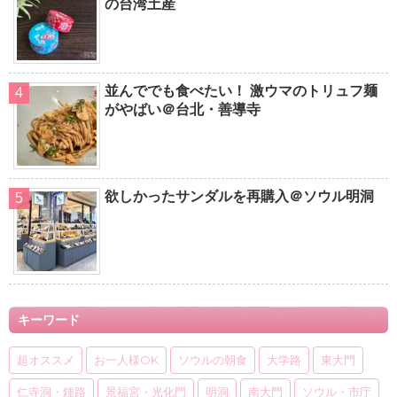
の台湾土産
並んででも食べたい！ 激ウマのトリュフ麺
がやばい＠台北・善導寺
欲しかったサンダルを再購入＠ソウル明洞
キーワード
超オススメ
お一人様OK
ソウルの朝食
大学路
東大門
仁寺洞・鍾路
景福宮・光化門
明洞
南大門
ソウル・市庁