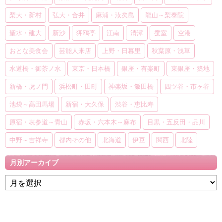
梨大・新村
弘大・合井
麻浦・汝矣島
龍山～梨泰院
聖水・建大
新沙
狎鴎亭
江南
清潭
蚕室
空港
おとな美食会
芸能人来店
上野・日暮里
秋葉原・浅草
水道橋・御茶ノ水
東京・日本橋
銀座・有楽町
東銀座・築地
新橋・虎ノ門
浜松町・田町
神楽坂・飯田橋
四ツ谷・市ヶ谷
池袋～高田馬場
新宿・大久保
渋谷・恵比寿
原宿・表参道～青山
赤坂・六本木～麻布
目黒・五反田・品川
中野～吉祥寺
都内その他
北海道
伊豆
関西
北陸
月別アーカイブ