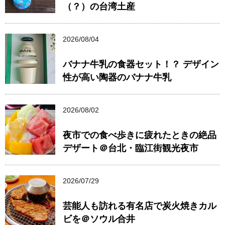
（？）の台湾土産
2026/08/04
バナナ牛乳の食器セット！？ デザイン
性が高い陶器のバナナ牛乳
2026/08/02
夜市での食べ歩きに疲れたときの絶品
デザート＠台北・臨江街観光夜市
2026/07/29
芸能人も訪れる有名店で炭火焼きカル
ビを＠ソウル合井