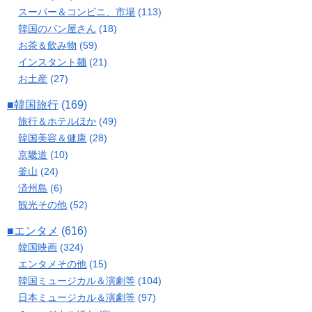
スーパー＆コンビニ、市場
(113)
韓国のパン屋さん
(18)
お茶＆飲み物
(59)
インスタント麺
(21)
お土産
(27)
■韓国旅行
(169)
旅行＆ホテルほか
(49)
韓国美容＆健康
(28)
京畿道
(10)
釜山
(24)
済州島
(6)
観光その他
(52)
■エンタメ
(616)
韓国映画
(324)
エンタメその他
(15)
韓国ミュージカル＆演劇等
(104)
日本ミュージカル＆演劇等
(97)