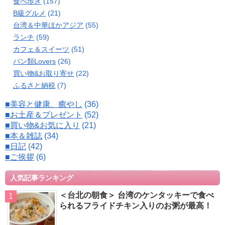
食べ歩き
(157)
B級グルメ
(21)
台湾＆中華ほかアジア
(55)
ランチ
(59)
カフェ＆スイーツ
(51)
パン類Lovers
(26)
買い物&お取り寄せ
(22)
ふるさと納税
(7)
■美容と健康、癒やし
(36)
■お土産＆プレゼント
(52)
■買い物&お気に入り
(21)
■本＆雑誌
(34)
■日記
(42)
■ご挨拶
(6)
人気記事ランキング
＜台北の朝食＞ 台湾のケンタッキーで食べ
られるフライドチキン入りのお粥が最高！