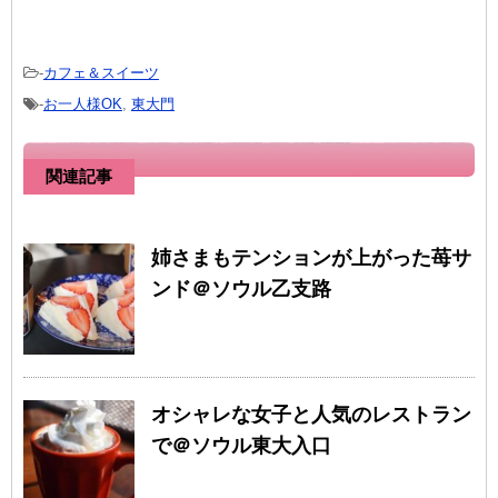
-
カフェ＆スイーツ
-
お一人様OK
,
東大門
関連記事
姉さまもテンションが上がった苺サ
ンド＠ソウル乙支路
オシャレな女子と人気のレストラン
で＠ソウル東大入口