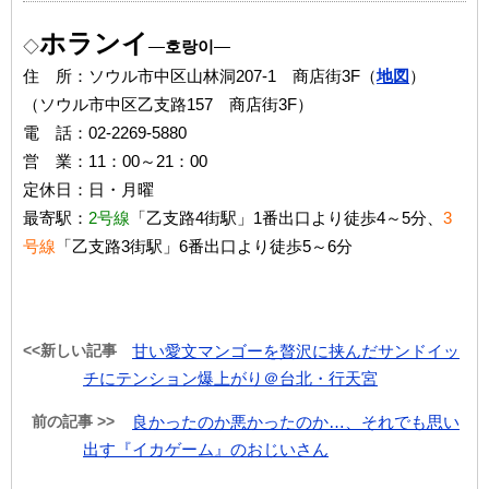
ホランイ
◇
―
호랑이
―
住 所：ソウル市中区山林洞207-1 商店街3F（
地図
）
（ソウル市中区乙支路157 商店街3F）
電 話：02-2269-5880
営 業：11：00～21：00
定休日：日・月曜
最寄駅：
2号線
「乙支路4街駅」1番出口より徒歩4～5分、
3
号線
「乙支路3街駅」6番出口より徒歩5～6分
<<新しい記事
甘い愛文マンゴーを贅沢に挟んだサンドイッ
チにテンション爆上がり＠台北・行天宮
前の記事 >>
良かったのか悪かったのか…、それでも思い
出す『イカゲーム』のおじいさん