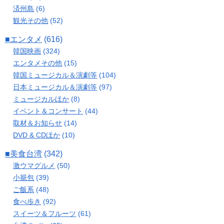
済州島
(6)
観光その他
(52)
■エンタメ
(616)
韓国映画
(324)
エンタメその他
(15)
韓国ミュージカル＆演劇等
(104)
日本ミュージカル＆演劇等
(97)
ミュージカルほか
(8)
イベント＆コンサート
(44)
取材＆お知らせ
(14)
DVD & CDほか
(10)
■美食台湾
(342)
激ウマグルメ
(50)
小籠包
(39)
ご飯系
(48)
食べ歩き
(92)
スイーツ＆フルーツ
(61)