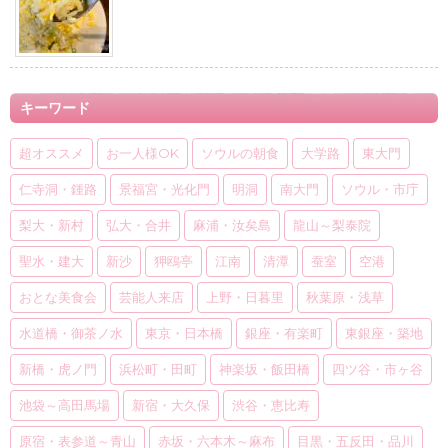
キーワード
超オススメ
お一人様OK
ソウルの朝食
大学路
東大門
仁寺洞・鍾路
景福宮・光化門
明洞
南大門
ソウル・市庁
梨大・新村
弘大・合井
麻浦・汝矣島
龍山～梨泰院
聖水・建大
新沙
狎鴎亭
江南
清潭
蚕室
空港
おとな美食会
芸能人来店
上野・日暮里
秋葉原・浅草
水道橋・御茶ノ水
東京・日本橋
銀座・有楽町
東銀座・築地
新橋・虎ノ門
浜松町・田町
神楽坂・飯田橋
四ツ谷・市ヶ谷
池袋～高田馬場
新宿・大久保
渋谷・恵比寿
原宿・表参道～青山
赤坂・六本木～麻布
目黒・五反田・品川