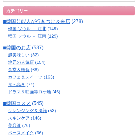
カテゴリー
■韓国芸能人が行きつけ＆来店
(278)
韓国 ソウル － 江北
(149)
韓国 ソウル － 江南
(129)
■韓国のお店
(537)
超美味しい
(32)
地元の人気店
(154)
食堂＆軽食
(68)
カフェ＆スイーツ
(163)
食べ歩き
(74)
ドラマ＆映画等ロケ地
(46)
■韓国コスメ
(545)
クレンジング＆洗顔
(53)
スキンケア
(146)
美容液
(76)
ベースメイク
(66)