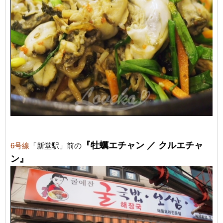
『牡蠣エチャン ／ クルエチャ
6号線
「新堂駅」前の
ン』