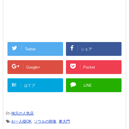
Twitter
シェア
Google+
Pocket
B!
はてブ
LINE
-
地元の人気店
-
お一人様OK
,
ソウルの朝食
,
東大門