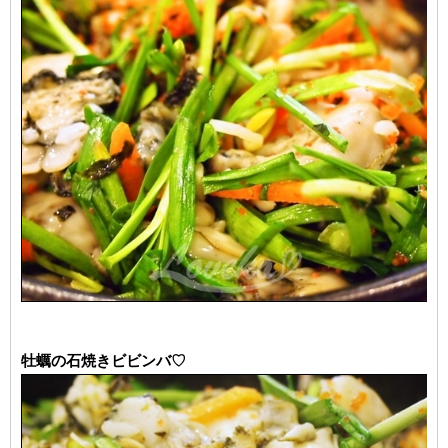
牡蠣の石焼きビビンバ♡