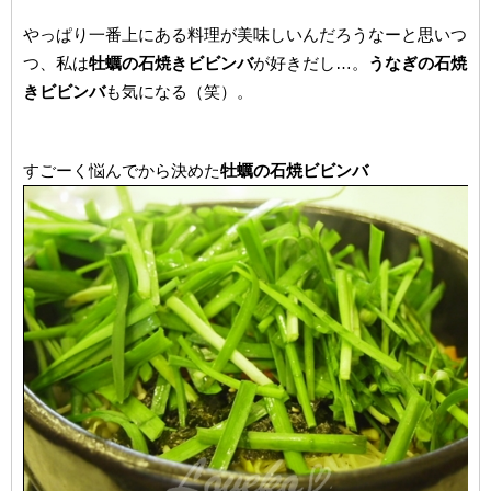
やっぱり一番上にある料理が美味しいんだろうなーと思いつ
つ、私は
牡蠣の石焼きビビンバ
が好きだし…。
うなぎの石焼
きビビンバ
も気になる（笑）。
すごーく悩んでから決めた
牡蠣の石焼ビビンバ