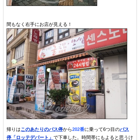
間もなく右手にお店が見える！
帰りは
このあたりのバス停
から
202番
に乗って6つ目の
バス
停「ロッテデパート」
で下車した。時間帯にもよると思うけ