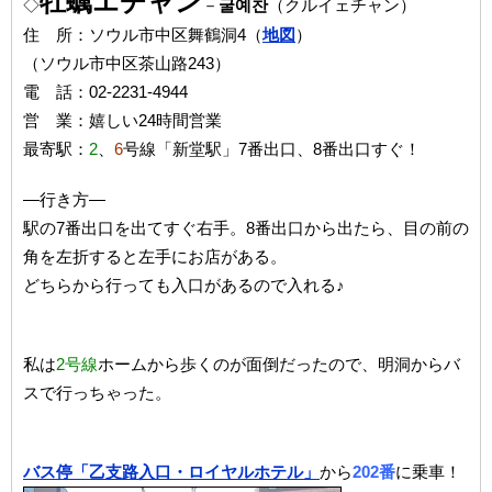
牡蠣エチャン
◇
－
굴예찬
（クルイェチャン）
住 所：ソウル市中区舞鶴洞4（
地図
）
（ソウル市中区茶山路243）
電 話：02-2231-4944
営 業：嬉しい24時間営業
最寄駅：
2
、
6
号線「新堂駅」7番出口、8番出口すぐ！
―行き方―
駅の7番出口を出てすぐ右手。8番出口から出たら、目の前の
角を左折すると左手にお店がある。
どちらから行っても入口があるので入れる♪
私は
2号線
ホームから歩くのが面倒だったので、明洞からバ
スで行っちゃった。
バス停「乙支路入口・ロイヤルホテル」
から
202番
に乗車！