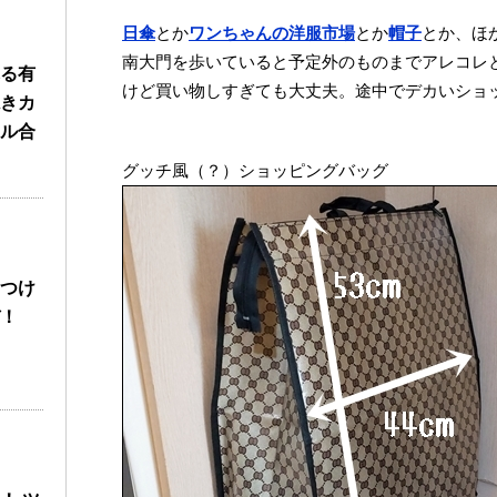
日傘
とか
ワンちゃんの洋服市場
とか
帽子
とか、ほ
南大門を歩いていると予定外のものまでアレコレ
る有
けど買い物しすぎても大丈夫。途中でデカいショ
きカ
ル合
グッチ風（？）ショッピングバッグ
つけ
！