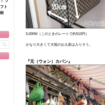
！ ツ
フト
街
5,000W（このときのレートで約510円）
かなり大きくて大抵のお土産は入りそう。
『元（ウォン）カバン』