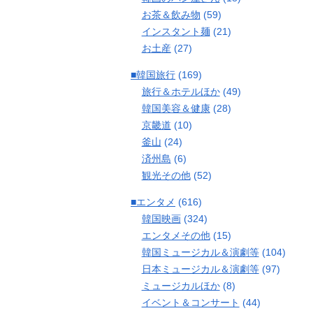
お茶＆飲み物
(59)
インスタント麺
(21)
お土産
(27)
■韓国旅行
(169)
旅行＆ホテルほか
(49)
韓国美容＆健康
(28)
京畿道
(10)
釜山
(24)
済州島
(6)
観光その他
(52)
■エンタメ
(616)
韓国映画
(324)
エンタメその他
(15)
韓国ミュージカル＆演劇等
(104)
日本ミュージカル＆演劇等
(97)
ミュージカルほか
(8)
イベント＆コンサート
(44)