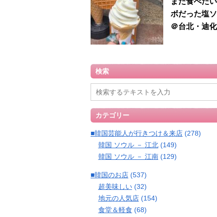
また食べたい
ボだった塩ソ
＠台北・迪化
検索
カテゴリー
■韓国芸能人が行きつけ＆来店
(278)
韓国 ソウル － 江北
(149)
韓国 ソウル － 江南
(129)
■韓国のお店
(537)
超美味しい
(32)
地元の人気店
(154)
食堂＆軽食
(68)