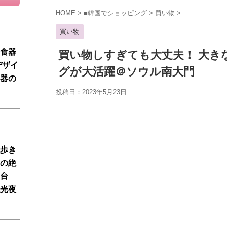
HOME
>
■韓国でショッピング
>
買い物
>
買い物
食器
買い物しすぎても大丈夫！ 大き
デザイ
グが大活躍＠ソウル南大門
器の
投稿日：2023年5月23日
歩き
の絶
台
光夜