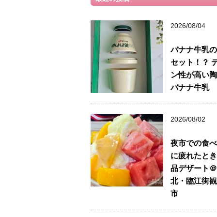
2026/08/04
バナナ牛乳の
セット！？ 
ン性が高い陶
バナナ牛乳
2026/08/02
夜市での食べ
に疲れたとき
品デザート＠
北・臨江街観
市