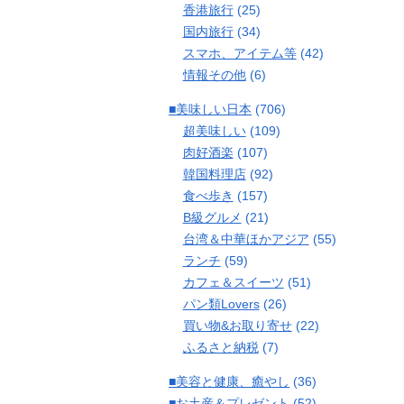
香港旅行
(25)
国内旅行
(34)
スマホ、アイテム等
(42)
情報その他
(6)
■美味しい日本
(706)
超美味しい
(109)
肉好酒楽
(107)
韓国料理店
(92)
食べ歩き
(157)
B級グルメ
(21)
台湾＆中華ほかアジア
(55)
ランチ
(59)
カフェ＆スイーツ
(51)
パン類Lovers
(26)
買い物&お取り寄せ
(22)
ふるさと納税
(7)
■美容と健康、癒やし
(36)
■お土産＆プレゼント
(52)