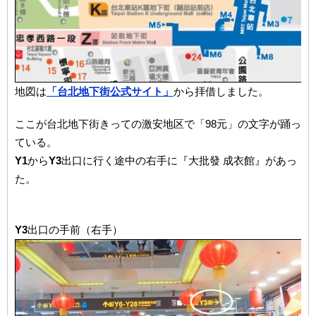
地図は
「台北地下街公式サイト」
から拝借しました。
ここが台北地下街きっての激安地区で「98元」の文字が踊っ
ている。
Y1
から
Y3
出口に行く途中の右手に『大批發 成衣館』があっ
た。
Y3
出口の手前（右手）