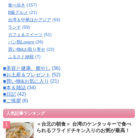
食べ歩き
(157)
B級グルメ
(21)
台湾＆中華ほかアジア
(55)
ランチ
(59)
カフェ＆スイーツ
(51)
パン類Lovers
(26)
買い物&お取り寄せ
(22)
ふるさと納税
(7)
■美容と健康、癒やし
(36)
■お土産＆プレゼント
(52)
■買い物&お気に入り
(21)
■本＆雑誌
(34)
■日記
(42)
■ご挨拶
(6)
人気記事ランキング
＜台北の朝食＞ 台湾のケンタッキーで食べ
られるフライドチキン入りのお粥が最高！