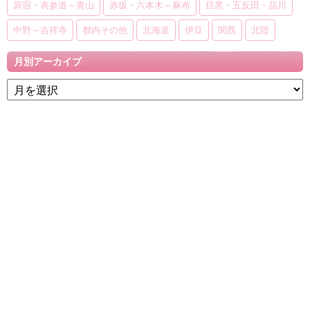
原宿・表参道～青山
赤坂・六本木～麻布
目黒・五反田・品川
中野～吉祥寺
都内その他
北海道
伊豆
関西
北陸
月別アーカイブ