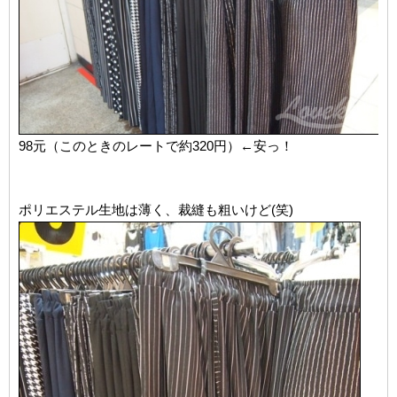
98元（このときのレートで約320円）←安っ！
ポリエステル生地は薄く、裁縫も粗いけど(笑)