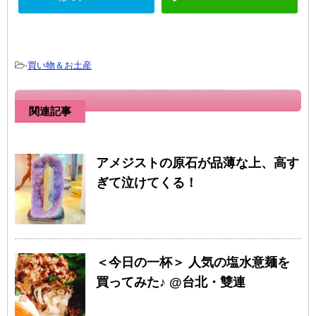
-
買い物＆お土産
関連記事
アメジストの原石が品薄な上、高す
ぎて泣けてくる！
＜今日の一杯＞ 人気の塩水意麺を
買ってみた♪ @台北・雙連