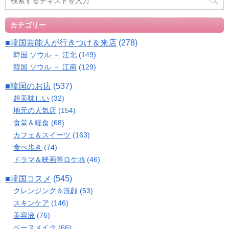
カテゴリー
■韓国芸能人が行きつけ＆来店
(278)
韓国 ソウル － 江北
(149)
韓国 ソウル － 江南
(129)
■韓国のお店
(537)
超美味しい
(32)
地元の人気店
(154)
食堂＆軽食
(68)
カフェ＆スイーツ
(163)
食べ歩き
(74)
ドラマ＆映画等ロケ地
(46)
■韓国コスメ
(545)
クレンジング＆洗顔
(53)
スキンケア
(146)
美容液
(76)
ベースメイク
(66)