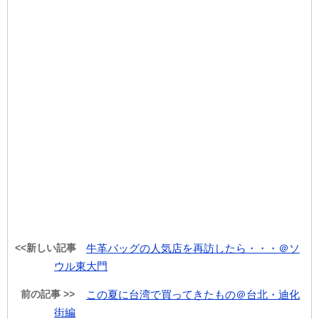
<<新しい記事
牛革バッグの人気店を再訪したら・・・＠ソ
ウル東大門
前の記事 >>
この夏に台湾で買ってきたもの＠台北・迪化
街編