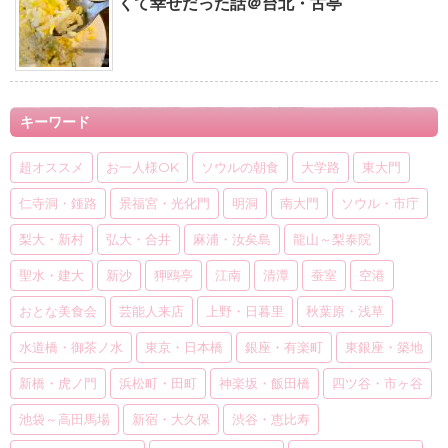
くて幸せだった話＠台北・古亭
キーワード
超オススメ
お一人様OK
ソウルの朝食
大学路
東大門
仁寺洞・鍾路
景福宮・光化門
明洞
南大門
ソウル・市庁
梨大・新村
弘大・合井
麻浦・汝矣島
龍山～梨泰院
聖水・建大
新沙
狎鴎亭
江南
清潭
蚕室
空港
おとな美食会
芸能人来店
上野・日暮里
秋葉原・浅草
水道橋・御茶ノ水
東京・日本橋
銀座・有楽町
東銀座・築地
新橋・虎ノ門
浜松町・田町
神楽坂・飯田橋
四ツ谷・市ヶ谷
池袋～高田馬場
新宿・大久保
渋谷・恵比寿