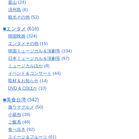
釜山
(24)
済州島
(6)
観光その他
(52)
■エンタメ
(616)
韓国映画
(324)
エンタメその他
(15)
韓国ミュージカル＆演劇等
(104)
日本ミュージカル＆演劇等
(97)
ミュージカルほか
(8)
イベント＆コンサート
(44)
取材＆お知らせ
(14)
DVD & CDほか
(10)
■美食台湾
(342)
激ウマグルメ
(50)
小籠包
(39)
ご飯系
(48)
食べ歩き
(92)
スイーツ＆フルーツ
(61)