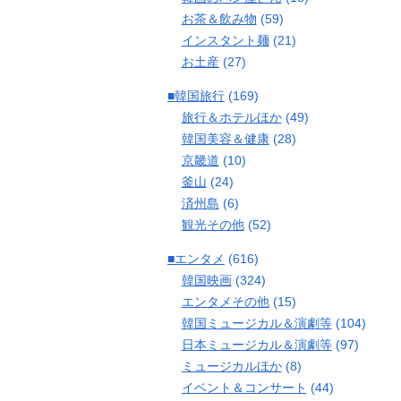
お茶＆飲み物
(59)
インスタント麺
(21)
お土産
(27)
■韓国旅行
(169)
旅行＆ホテルほか
(49)
韓国美容＆健康
(28)
京畿道
(10)
釜山
(24)
済州島
(6)
観光その他
(52)
■エンタメ
(616)
韓国映画
(324)
エンタメその他
(15)
韓国ミュージカル＆演劇等
(104)
日本ミュージカル＆演劇等
(97)
ミュージカルほか
(8)
イベント＆コンサート
(44)