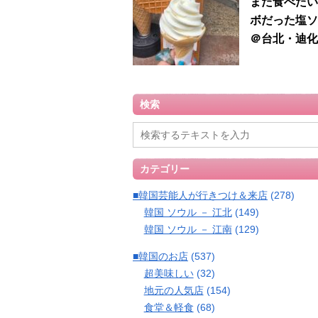
また食べたい
ボだった塩ソ
＠台北・迪化
検索
カテゴリー
■韓国芸能人が行きつけ＆来店
(278)
韓国 ソウル － 江北
(149)
韓国 ソウル － 江南
(129)
■韓国のお店
(537)
超美味しい
(32)
地元の人気店
(154)
食堂＆軽食
(68)