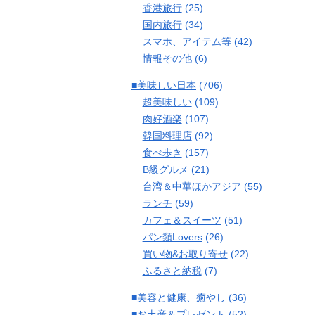
香港旅行
(25)
国内旅行
(34)
スマホ、アイテム等
(42)
情報その他
(6)
■美味しい日本
(706)
超美味しい
(109)
肉好酒楽
(107)
韓国料理店
(92)
食べ歩き
(157)
B級グルメ
(21)
台湾＆中華ほかアジア
(55)
ランチ
(59)
カフェ＆スイーツ
(51)
パン類Lovers
(26)
買い物&お取り寄せ
(22)
ふるさと納税
(7)
■美容と健康、癒やし
(36)
■お土産＆プレゼント
(52)