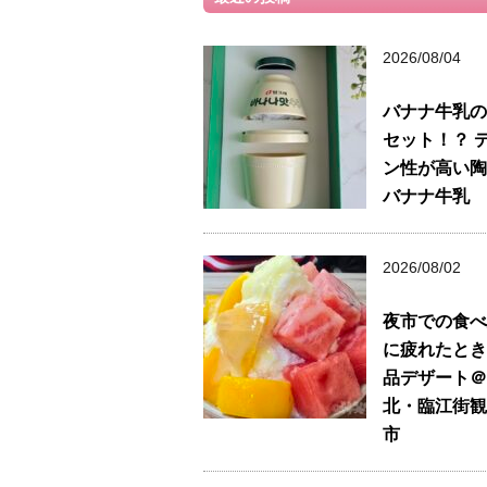
2026/08/04
バナナ牛乳の
セット！？ 
ン性が高い陶
バナナ牛乳
2026/08/02
夜市での食べ
に疲れたとき
品デザート＠
北・臨江街観
市