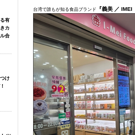
『義美 ／ IM
台湾で誰もが知る食品ブランド
る有
きカ
ル合
つけ
！