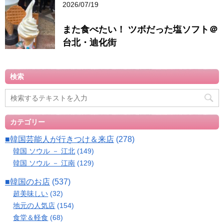
2026/07/19
また食べたい！ ツボだった塩ソフト＠
台北・迪化街
検索
カテゴリー
■韓国芸能人が行きつけ＆来店
(278)
韓国 ソウル － 江北
(149)
韓国 ソウル － 江南
(129)
■韓国のお店
(537)
超美味しい
(32)
地元の人気店
(154)
食堂＆軽食
(68)