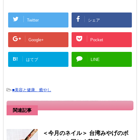
Twitter
シェア
Google+
Pocket
B!
はてブ
LINE
-
■美容と健康、癒やし
関連記事
＜今月のネイル＞ 台湾みやげのボ