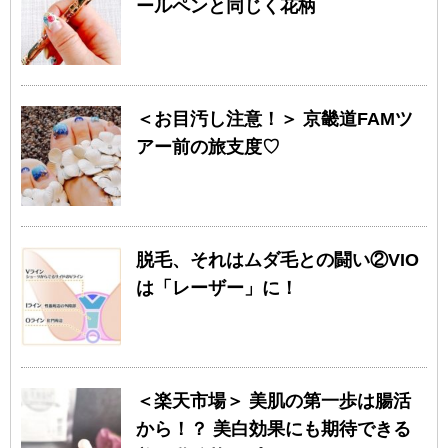
ールペンと同じく花柄
＜お目汚し注意！＞ 京畿道FAMツ
アー前の旅支度♡
脱毛、それはムダ毛との闘い②VIO
は「レーザー」に！
＜楽天市場＞ 美肌の第一歩は腸活
から！？ 美白効果にも期待できる