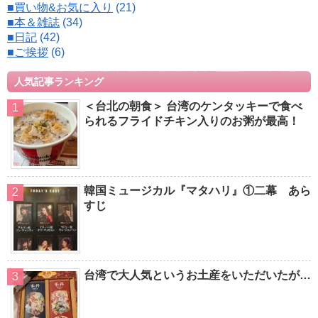
■買い物&お気に入り
(21)
■本＆雑誌
(34)
■日記
(42)
■ご挨拶
(6)
人気記事ランキング
＜台北の朝食＞ 台湾のケンタッキーで食べ
られるフライドチキン入りのお粥が最高！
韓国ミュージカル『マタハリ』①二幕 あら
すじ
台湾で大人気というお土産をいただいたが…