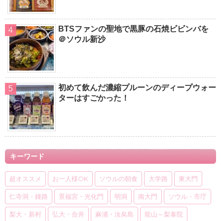
BTSファンの聖地で黒豚の石焼ビビンバを
＠ソウル新沙
初めて飲んだ濃縮プルーンのディープウォー
ターはすごかった！
キーワード
超オススメ
お一人様OK
ソウルの朝食
大学路
東大門
仁寺洞・鍾路
景福宮・光化門
明洞
南大門
ソウル・市庁
梨大・新村
弘大・合井
麻浦・汝矣島
龍山～梨泰院