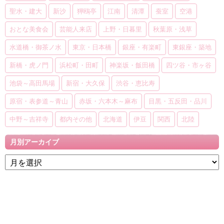
聖水・建大
新沙
狎鴎亭
江南
清潭
蚕室
空港
おとな美食会
芸能人来店
上野・日暮里
秋葉原・浅草
水道橋・御茶ノ水
東京・日本橋
銀座・有楽町
東銀座・築地
新橋・虎ノ門
浜松町・田町
神楽坂・飯田橋
四ツ谷・市ヶ谷
池袋～高田馬場
新宿・大久保
渋谷・恵比寿
原宿・表参道～青山
赤坂・六本木～麻布
目黒・五反田・品川
中野～吉祥寺
都内その他
北海道
伊豆
関西
北陸
月別アーカイブ