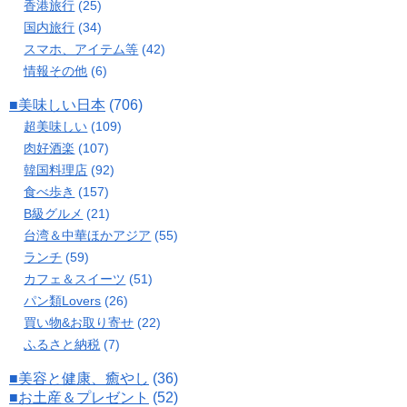
香港旅行
(25)
国内旅行
(34)
スマホ、アイテム等
(42)
情報その他
(6)
■美味しい日本
(706)
超美味しい
(109)
肉好酒楽
(107)
韓国料理店
(92)
食べ歩き
(157)
B級グルメ
(21)
台湾＆中華ほかアジア
(55)
ランチ
(59)
カフェ＆スイーツ
(51)
パン類Lovers
(26)
買い物&お取り寄せ
(22)
ふるさと納税
(7)
■美容と健康、癒やし
(36)
■お土産＆プレゼント
(52)