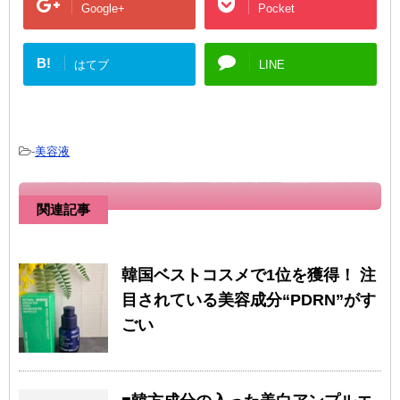
Google+
Pocket
B!
はてブ
LINE
-
美容液
関連記事
韓国ベストコスメで1位を獲得！ 注
目されている美容成分“PDRN”がす
ごい