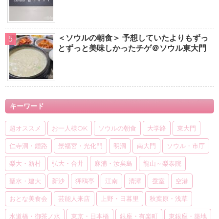
＜ソウルの朝食＞ 予想していたよりもずっ
とずっと美味しかったチゲ＠ソウル東大門
キーワード
超オススメ
お一人様OK
ソウルの朝食
大学路
東大門
仁寺洞・鍾路
景福宮・光化門
明洞
南大門
ソウル・市庁
梨大・新村
弘大・合井
麻浦・汝矣島
龍山～梨泰院
聖水・建大
新沙
狎鴎亭
江南
清潭
蚕室
空港
おとな美食会
芸能人来店
上野・日暮里
秋葉原・浅草
水道橋・御茶ノ水
東京・日本橋
銀座・有楽町
東銀座・築地