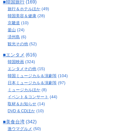
■韓国旅行
(169)
旅行＆ホテルほか
(49)
韓国美容＆健康
(28)
京畿道
(10)
釜山
(24)
済州島
(6)
観光その他
(52)
■エンタメ
(616)
韓国映画
(324)
エンタメその他
(15)
韓国ミュージカル＆演劇等
(104)
日本ミュージカル＆演劇等
(97)
ミュージカルほか
(8)
イベント＆コンサート
(44)
取材＆お知らせ
(14)
DVD & CDほか
(10)
■美食台湾
(342)
激ウマグルメ
(50)