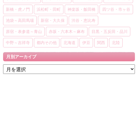
新橋・虎ノ門
浜松町・田町
神楽坂・飯田橋
四ツ谷・市ヶ谷
池袋～高田馬場
新宿・大久保
渋谷・恵比寿
原宿・表参道～青山
赤坂・六本木～麻布
目黒・五反田・品川
中野～吉祥寺
都内その他
北海道
伊豆
関西
北陸
月別アーカイブ