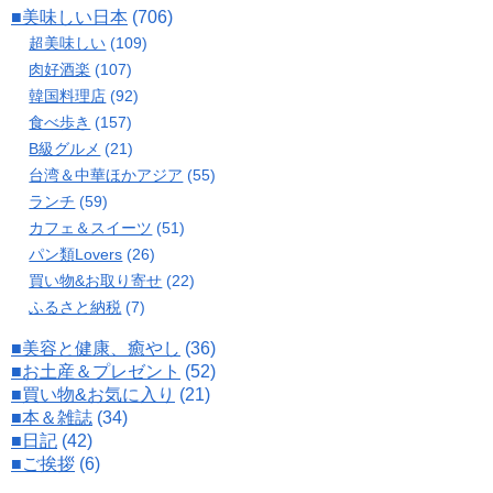
■美味しい日本
(706)
超美味しい
(109)
肉好酒楽
(107)
韓国料理店
(92)
食べ歩き
(157)
B級グルメ
(21)
台湾＆中華ほかアジア
(55)
ランチ
(59)
カフェ＆スイーツ
(51)
パン類Lovers
(26)
買い物&お取り寄せ
(22)
ふるさと納税
(7)
■美容と健康、癒やし
(36)
■お土産＆プレゼント
(52)
■買い物&お気に入り
(21)
■本＆雑誌
(34)
■日記
(42)
■ご挨拶
(6)