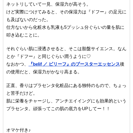
ネットリしていて一見、保湿力が高そう。
けど実際につけてみると、その保湿力は『ドフー』の足元に
も及ばないのだった。
仕方ないから化粧水も乳液も5プッシュ分ぐらいの量を肌に
叩き込むことに。
それぐらい肌に浸透させると、そこは胎盤サイエンス。なん
とか『ドフー』と同じぐらい潤うように♡
なおかつ、
『belif ／ ビリーフ』のブースターエッセンス
後
の使用だと、保湿力がかなり高まる。
正直、香りはプラセンタ化粧品にある独特のもので、ちょっ
と苦手だけど。
肌に栄養をチャージし、アンチエイイングにも効果的という
プラセンタ。頑張ってこの肌の底力をUPしてー！！
オマケ付き♪