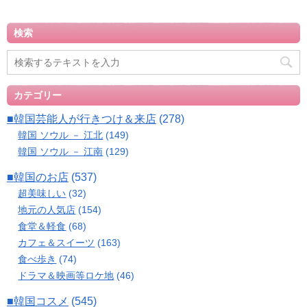
検索
カテゴリー
■韓国芸能人が行きつけ＆来店
(278)
韓国 ソウル － 江北
(149)
韓国 ソウル － 江南
(129)
■韓国のお店
(537)
超美味しい
(32)
地元の人気店
(154)
食堂＆軽食
(68)
カフェ＆スイーツ
(163)
食べ歩き
(74)
ドラマ＆映画等ロケ地
(46)
■韓国コスメ
(545)