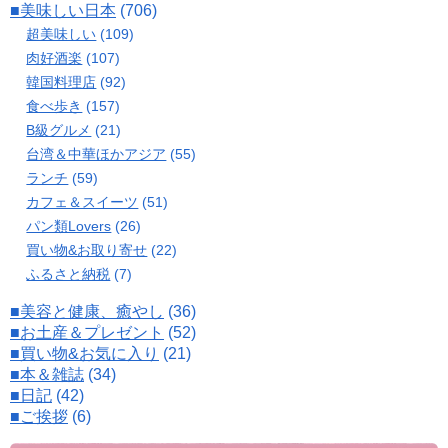
■美味しい日本
(706)
超美味しい
(109)
肉好酒楽
(107)
韓国料理店
(92)
食べ歩き
(157)
B級グルメ
(21)
台湾＆中華ほかアジア
(55)
ランチ
(59)
カフェ＆スイーツ
(51)
パン類Lovers
(26)
買い物&お取り寄せ
(22)
ふるさと納税
(7)
■美容と健康、癒やし
(36)
■お土産＆プレゼント
(52)
■買い物&お気に入り
(21)
■本＆雑誌
(34)
■日記
(42)
■ご挨拶
(6)