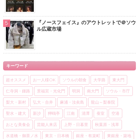
『ノースフェイス』のアウトレットで＠ソウ
ル広蔵市場
キーワード
超オススメ
お一人様OK
ソウルの朝食
大学路
東大門
仁寺洞・鍾路
景福宮・光化門
明洞
南大門
ソウル・市庁
梨大・新村
弘大・合井
麻浦・汝矣島
龍山～梨泰院
聖水・建大
新沙
狎鴎亭
江南
清潭
蚕室
空港
おとな美食会
芸能人来店
上野・日暮里
秋葉原・浅草
水道橋・御茶ノ水
東京・日本橋
銀座・有楽町
東銀座・築地