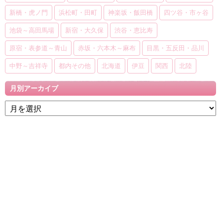
新橋・虎ノ門
浜松町・田町
神楽坂・飯田橋
四ツ谷・市ヶ谷
池袋～高田馬場
新宿・大久保
渋谷・恵比寿
原宿・表参道～青山
赤坂・六本木～麻布
目黒・五反田・品川
中野～吉祥寺
都内その他
北海道
伊豆
関西
北陸
月別アーカイブ