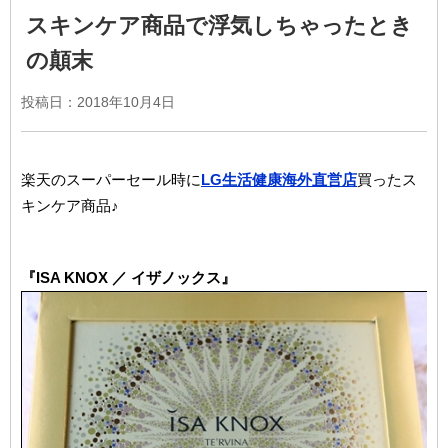
スキンケア商品で浮気しちゃったとき
の顛末
投稿日：2018年10月4日
楽天のスーパーセール時に
LG生活健康海外直営店
買ったス
キンケア商品♪
『ISA KNOX ／ イザノックス』