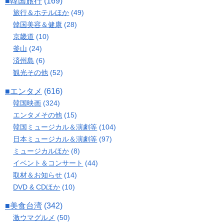
■韓国旅行
(169)
旅行＆ホテルほか
(49)
韓国美容＆健康
(28)
京畿道
(10)
釜山
(24)
済州島
(6)
観光その他
(52)
■エンタメ
(616)
韓国映画
(324)
エンタメその他
(15)
韓国ミュージカル＆演劇等
(104)
日本ミュージカル＆演劇等
(97)
ミュージカルほか
(8)
イベント＆コンサート
(44)
取材＆お知らせ
(14)
DVD & CDほか
(10)
■美食台湾
(342)
激ウマグルメ
(50)