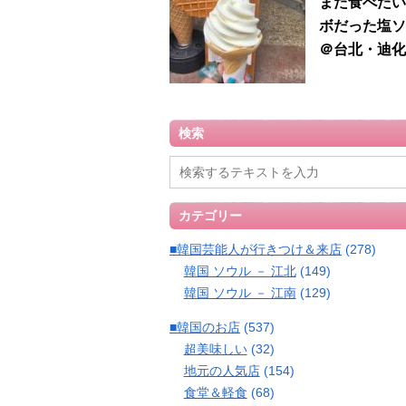
また食べたい
ボだった塩ソ
＠台北・迪化
検索
カテゴリー
■韓国芸能人が行きつけ＆来店
(278)
韓国 ソウル － 江北
(149)
韓国 ソウル － 江南
(129)
■韓国のお店
(537)
超美味しい
(32)
地元の人気店
(154)
食堂＆軽食
(68)