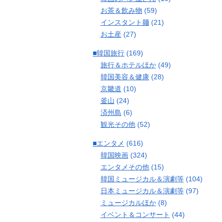
お茶＆飲み物
(59)
インスタント麺
(21)
お土産
(27)
■韓国旅行
(169)
旅行＆ホテルほか
(49)
韓国美容＆健康
(28)
京畿道
(10)
釜山
(24)
済州島
(6)
観光その他
(52)
■エンタメ
(616)
韓国映画
(324)
エンタメその他
(15)
韓国ミュージカル＆演劇等
(104)
日本ミュージカル＆演劇等
(97)
ミュージカルほか
(8)
イベント＆コンサート
(44)