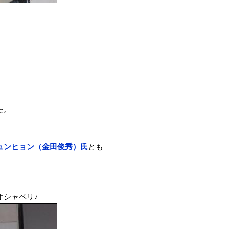
た。
。
ュンヒョン（金田俊秀）氏
とも
オシャベリ♪