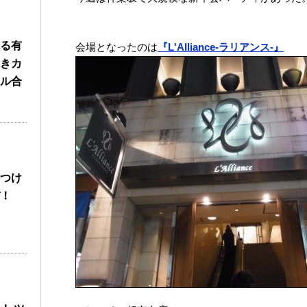
る有
会場となったのは
『L'Alliance-ラリアンス-』
きカ
ル合
つけ
！