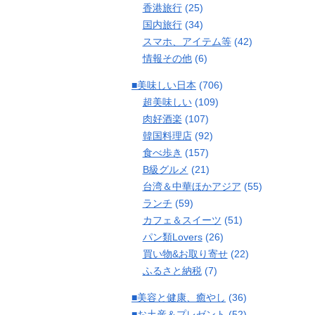
香港旅行
(25)
国内旅行
(34)
スマホ、アイテム等
(42)
情報その他
(6)
■美味しい日本
(706)
超美味しい
(109)
肉好酒楽
(107)
韓国料理店
(92)
食べ歩き
(157)
B級グルメ
(21)
台湾＆中華ほかアジア
(55)
ランチ
(59)
カフェ＆スイーツ
(51)
パン類Lovers
(26)
買い物&お取り寄せ
(22)
ふるさと納税
(7)
■美容と健康、癒やし
(36)
■お土産＆プレゼント
(52)