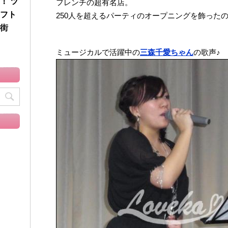
！ ツ
フレンチの超有名店。
フト
250人を超えるパーティのオープニングを飾った
街
ミュージカルで活躍中の
三森千愛ちゃん
の歌声♪