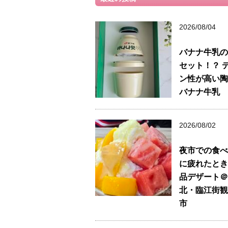
2026/08/04
バナナ牛乳の
セット！？ 
ン性が高い陶
バナナ牛乳
2026/08/02
夜市での食べ
に疲れたとき
品デザート＠
北・臨江街観
市