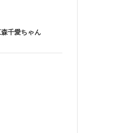
三森千愛ちゃん
。