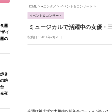
HOME
>
■エンタメ
>
イベント＆コンサート
>
イベント＆コンサート
食器
ミュージカルで活躍中の女優・
デザイ
投稿日：2011年2月26日
器の
歩き
の絶
台
光夜
今週は神楽坂で大規模な新年会パーティがあった