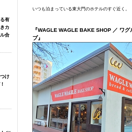
いつも泊まっている東大門のホテルのすぐ近く。
る有
きカ
『WAGLE WAGLE BAKE SHOP ／
ル合
プ』
つけ
！