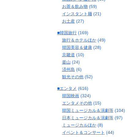
お茶＆飲み物
(59)
インスタント麺
(21)
お土産
(27)
■韓国旅行
(169)
旅行＆ホテルほか
(49)
韓国美容＆健康
(28)
京畿道
(10)
釜山
(24)
済州島
(6)
観光その他
(52)
■エンタメ
(616)
韓国映画
(324)
エンタメその他
(15)
韓国ミュージカル＆演劇等
(104)
日本ミュージカル＆演劇等
(97)
ミュージカルほか
(8)
イベント＆コンサート
(44)