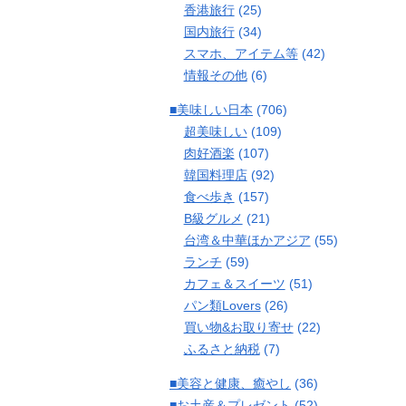
香港旅行
(25)
国内旅行
(34)
スマホ、アイテム等
(42)
情報その他
(6)
■美味しい日本
(706)
超美味しい
(109)
肉好酒楽
(107)
韓国料理店
(92)
食べ歩き
(157)
B級グルメ
(21)
台湾＆中華ほかアジア
(55)
ランチ
(59)
カフェ＆スイーツ
(51)
パン類Lovers
(26)
買い物&お取り寄せ
(22)
ふるさと納税
(7)
■美容と健康、癒やし
(36)
■お土産＆プレゼント
(52)