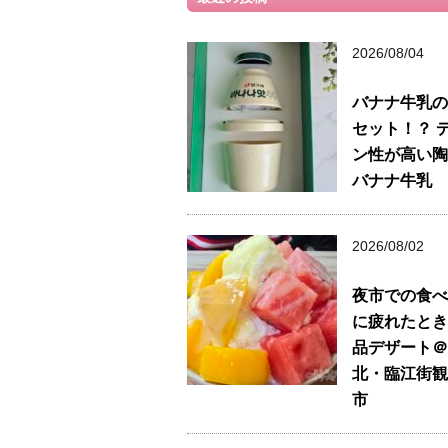
2026/08/04
バナナ牛乳の
セット！？ 
ン性が高い陶
バナナ牛乳
2026/08/02
夜市での食べ
に疲れたとき
品デザート＠
北・臨江街観
市