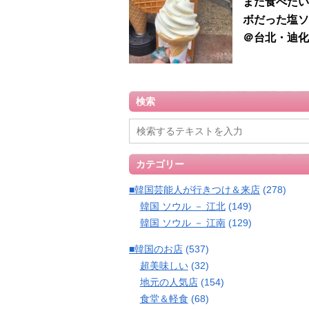
また食べたい
ボだった塩ソ
＠台北・迪化
検索
カテゴリー
■韓国芸能人が行きつけ＆来店
(278)
韓国 ソウル － 江北
(149)
韓国 ソウル － 江南
(129)
■韓国のお店
(537)
超美味しい
(32)
地元の人気店
(154)
食堂＆軽食
(68)