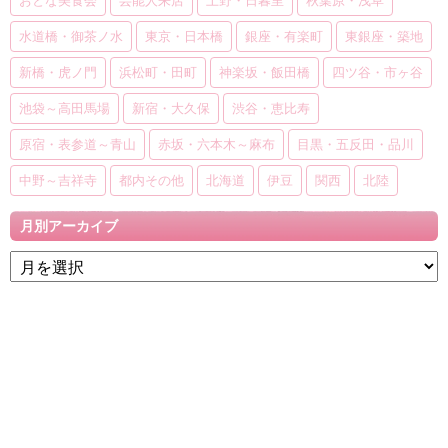
水道橋・御茶ノ水
東京・日本橋
銀座・有楽町
東銀座・築地
新橋・虎ノ門
浜松町・田町
神楽坂・飯田橋
四ツ谷・市ヶ谷
池袋～高田馬場
新宿・大久保
渋谷・恵比寿
原宿・表参道～青山
赤坂・六本木～麻布
目黒・五反田・品川
中野～吉祥寺
都内その他
北海道
伊豆
関西
北陸
月別アーカイブ