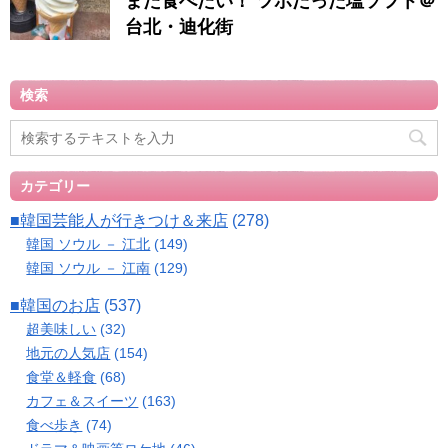
また食べたい！ ツボだった塩ソフト＠
台北・迪化街
検索
カテゴリー
■韓国芸能人が行きつけ＆来店
(278)
韓国 ソウル － 江北
(149)
韓国 ソウル － 江南
(129)
■韓国のお店
(537)
超美味しい
(32)
地元の人気店
(154)
食堂＆軽食
(68)
カフェ＆スイーツ
(163)
食べ歩き
(74)