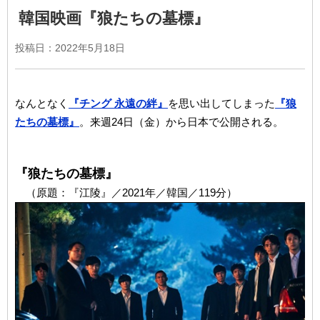
韓国映画『狼たちの墓標』
投稿日：
2022年5月18日
なんとなく
『チング 永遠の絆』
を思い出してしまった
『狼
たちの墓標』
。来週24日（金）から日本で公開される。
『狼たちの墓標』
（原題：『江陵』／2021年／韓国／119分）