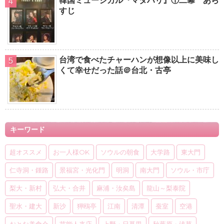
韓国ミュージカル『マタハリ』①二幕 あら
すじ
台湾で食べたチャーハンが想像以上に美味し
くて幸せだった話＠台北・古亭
キーワード
超オススメ
お一人様OK
ソウルの朝食
大学路
東大門
仁寺洞・鍾路
景福宮・光化門
明洞
南大門
ソウル・市庁
梨大・新村
弘大・合井
麻浦・汝矣島
龍山～梨泰院
聖水・建大
新沙
狎鴎亭
江南
清潭
蚕室
空港
おとな美食会
芸能人来店
上野・日暮里
秋葉原・浅草