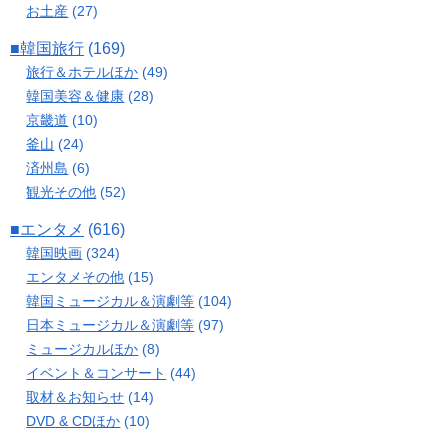
お土産
(27)
■韓国旅行
(169)
旅行＆ホテルほか
(49)
韓国美容＆健康
(28)
京畿道
(10)
釜山
(24)
済州島
(6)
観光その他
(52)
■エンタメ
(616)
韓国映画
(324)
エンタメその他
(15)
韓国ミュージカル＆演劇等
(104)
日本ミュージカル＆演劇等
(97)
ミュージカルほか
(8)
イベント＆コンサート
(44)
取材＆お知らせ
(14)
DVD & CDほか
(10)