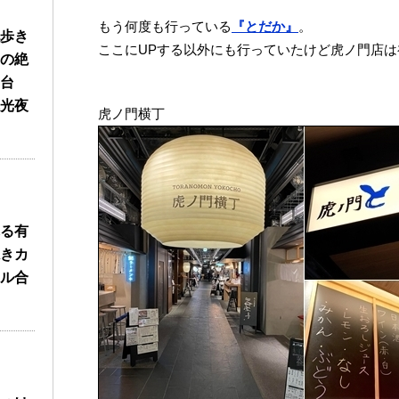
もう何度も行っている
『とだか』
。
歩き
ここにUPする以外にも行っていたけど虎ノ門店は
の絶
台
光夜
虎ノ門横丁
る有
きカ
ル合