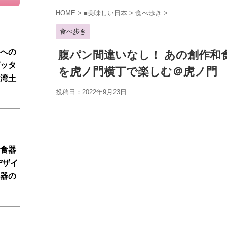
HOME
>
■美味しい日本
>
食べ歩き
>
食べ歩き
への
腹パン間違いなし！ あの創作和
ッタ
を虎ノ門横丁で楽しむ＠虎ノ門
湾土
投稿日：
2022年9月23日
食器
デザイ
器の