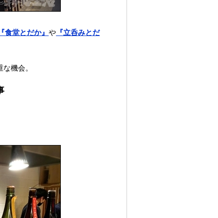
『食堂とだか』
や
『立呑みとだ
重な機会。
事