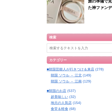
旅の準備で見
た神ファンデ
検索
カテゴリー
■韓国芸能人が行きつけ＆来店
(278)
韓国 ソウル － 江北
(149)
韓国 ソウル － 江南
(129)
■韓国のお店
(537)
超美味しい
(32)
地元の人気店
(154)
食堂＆軽食
(68)