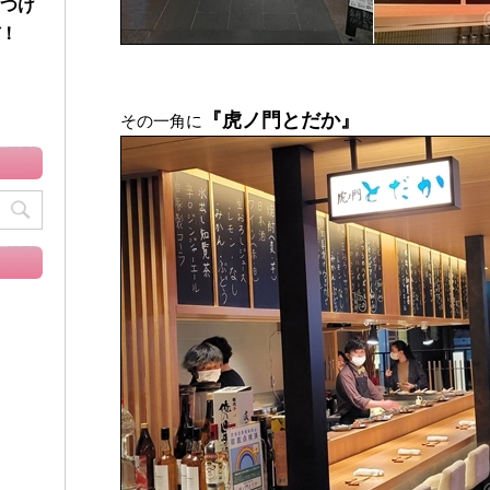
つけ
！
『虎ノ門とだか』
その一角に