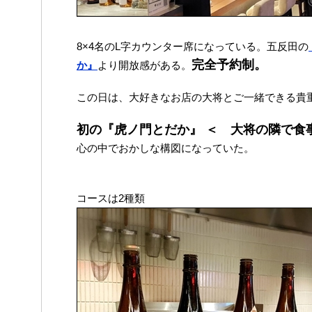
8×4名のL字カウンター席になっている。五反田の
完全予約制。
か』
より開放感がある。
この日は、大好きなお店の大将とご一緒できる貴
初の『虎ノ門とだか』 ＜ 大将の隣で食
心の中でおかしな構図になっていた。
コースは2種類