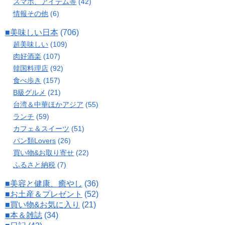
スマホ、アイテム等
(42)
情報その他
(6)
■美味しい日本
(706)
超美味しい
(109)
肉好酒楽
(107)
韓国料理店
(92)
食べ歩き
(157)
B級グルメ
(21)
台湾＆中華ほかアジア
(55)
ランチ
(59)
カフェ＆スイーツ
(51)
パン類Lovers
(26)
買い物&お取り寄せ
(22)
ふるさと納税
(7)
■美容と健康、癒やし
(36)
■お土産＆プレゼント
(52)
■買い物&お気に入り
(21)
■本＆雑誌
(34)