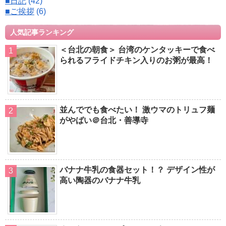
■日記
(42)
■ご挨拶
(6)
人気記事ランキング
＜台北の朝食＞ 台湾のケンタッキーで食べ
られるフライドチキン入りのお粥が最高！
並んででも食べたい！ 激ウマのトリュフ麺
がやばい＠台北・善導寺
バナナ牛乳の食器セット！？ デザイン性が
高い陶器のバナナ牛乳