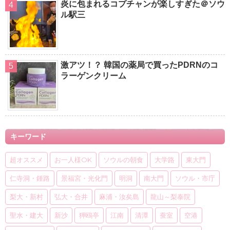
炎に包まれるコプチャンが楽しすぎた＠ソウ
ル駅三
激アツ！？ 韓国の薬局で買ったPDRNのコ
ラーゲンクリーム
キーワード
超オススメ
お一人様OK
ソウルの朝食
大学路
東大門
仁寺洞・鍾路
景福宮・光化門
明洞
南大門
ソウル・市庁
梨大・新村
弘大・合井
麻浦・汝矣島
龍山～梨泰院
聖水・建大
新沙
狎鴎亭
江南
清潭
蚕室
空港