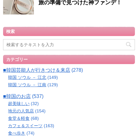
旅の準備で見つけた神ファンデ！
検索
カテゴリー
■韓国芸能人が行きつけ＆来店
(278)
韓国 ソウル － 江北
(149)
韓国 ソウル － 江南
(129)
■韓国のお店
(537)
超美味しい
(32)
地元の人気店
(154)
食堂＆軽食
(68)
カフェ＆スイーツ
(163)
食べ歩き
(74)