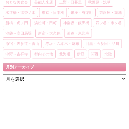
おとな美食会
芸能人来店
上野・日暮里
秋葉原・浅草
水道橋・御茶ノ水
東京・日本橋
銀座・有楽町
東銀座・築地
新橋・虎ノ門
浜松町・田町
神楽坂・飯田橋
四ツ谷・市ヶ谷
池袋～高田馬場
新宿・大久保
渋谷・恵比寿
原宿・表参道～青山
赤坂・六本木～麻布
目黒・五反田・品川
中野～吉祥寺
都内その他
北海道
伊豆
関西
北陸
月別アーカイブ