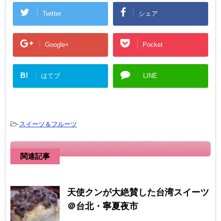
Twitter
シェア
Google+
Pocket
B!
はてブ
LINE
-
スイーツ＆フルーツ
関連記事
天使クンが大絶賛した台湾スイーツ
＠台北・寧夏夜市