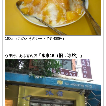
160元（このときのレートで約480円）
『永康15（旧：冰館）』
永康街にある有名店