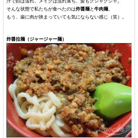
汗で顔は濡れ、メイクは流れ落ち、髪もグシャグシャ。
そんな状態で私たちが食べたのは
炸醤麺
と
牛肉麺
。
もう、歯に肉が挟まっていても気にならない感じ（笑）。
炸醤拉麺（ジャージャー麺）