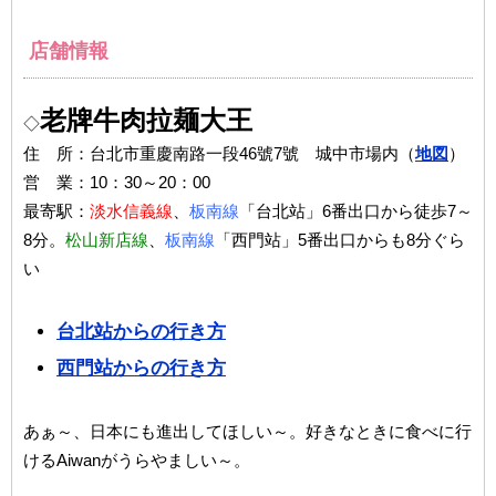
店舗情報
老牌牛肉拉麺大王
◇
住 所：台北市重慶南路一段46號7號 城中市場内（
地図
）
営 業：10：30～20：00
最寄駅：
淡水信義線
、
板南線
「台北站」6番出口から徒歩7～
8分。
松山新店線
、
板南線
「西門站」5番出口からも8分ぐら
い
台北站からの行き方
西門站からの行き方
あぁ～、日本にも進出してほしい～。好きなときに食べに行
けるAiwanがうらやましい～。