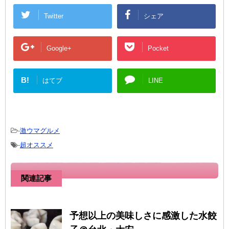
Twitter
シェア
Google+
Pocket
B!
はてブ
LINE
-
激ウマグルメ
-
超オススメ
関連記事
予想以上の美味しさに感激した水餃