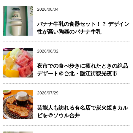
2026/08/04
バナナ牛乳の食器セット！？ デザイン
性が高い陶器のバナナ牛乳
2026/08/02
夜市での食べ歩きに疲れたときの絶品
デザート＠台北・臨江街観光夜市
2026/07/29
芸能人も訪れる有名店で炭火焼きカル
ビを＠ソウル合井