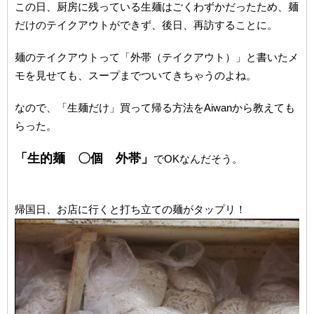
この日、厨房に残っている生麺はごくわずかだったため、麺
だけのテイクアウトができず、後日、再訪することに。
麺のテイクアウトって「外帯（テイクアウト）」と書いたメ
モを見せても、スープまでついてきちゃうのよね。
なので、「生麺だけ」買って帰る方法をAiwanから教えても
らった。
「生的麺 〇個 外帯」
でOKなんだそう。
帰国日、お店に行くと打ち立ての麺がタップリ！