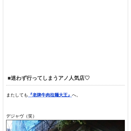
■迷わず行ってしまうアノ人気店♡
またしても
『老牌牛肉拉麺大王』
へ。
デジャヴ（笑）