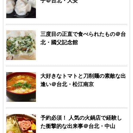
子＠台北・大安
三度目の正直で食べられたもの＠台
北・國父記念館
大好きなトマトと刀削麺の素敵な出
逢い＠台北・松江南京
予約必須！ 人気の火鍋店で経験し
た衝撃的な出来事＠台北・中山