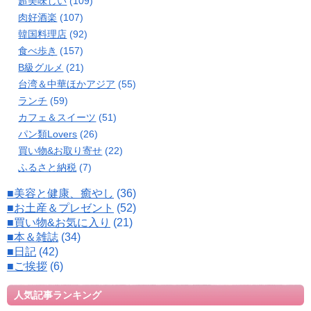
超美味しい
(109)
肉好酒楽
(107)
韓国料理店
(92)
食べ歩き
(157)
B級グルメ
(21)
台湾＆中華ほかアジア
(55)
ランチ
(59)
カフェ＆スイーツ
(51)
パン類Lovers
(26)
買い物&お取り寄せ
(22)
ふるさと納税
(7)
■美容と健康、癒やし
(36)
■お土産＆プレゼント
(52)
■買い物&お気に入り
(21)
■本＆雑誌
(34)
■日記
(42)
■ご挨拶
(6)
人気記事ランキング