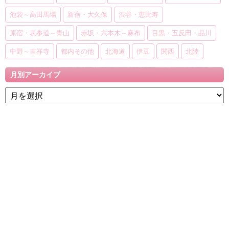
池袋～高田馬場
新宿・大久保
渋谷・恵比寿
原宿・表参道～青山
赤坂・六本木～麻布
目黒・五反田・品川
中野～吉祥寺
都内その他
北海道
伊豆
関西
北陸
月別アーカイブ