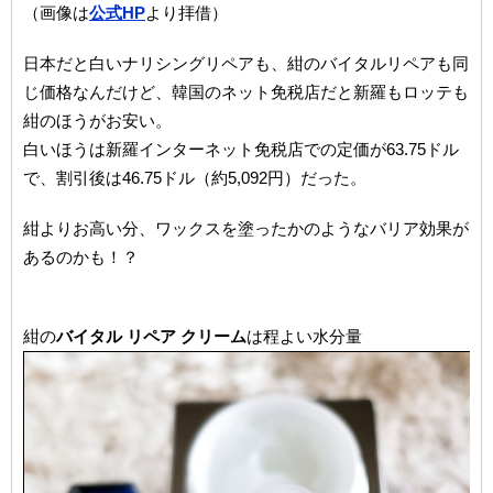
（画像は
公式HP
より拝借）
日本だと白いナリシングリペアも、紺のバイタルリペアも同
じ価格なんだけど、韓国のネット免税店だと新羅もロッテも
紺のほうがお安い。
白いほうは新羅インターネット免税店での定価が63.75ドル
で、割引後は46.75ドル（約5,092円）だった。
紺よりお高い分、ワックスを塗ったかのようなバリア効果が
あるのかも！？
紺の
バイタル リペア クリーム
は程よい水分量