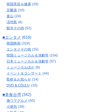
韓国美容＆健康
(28)
京畿道
(10)
釜山
(24)
済州島
(6)
観光その他
(52)
■エンタメ
(616)
韓国映画
(324)
エンタメその他
(15)
韓国ミュージカル＆演劇等
(104)
日本ミュージカル＆演劇等
(97)
ミュージカルほか
(8)
イベント＆コンサート
(44)
取材＆お知らせ
(14)
DVD & CDほか
(10)
■美食台湾
(342)
激ウマグルメ
(50)
小籠包
(39)