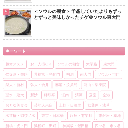
＜ソウルの朝食＞ 予想していたよりもずっ
とずっと美味しかったチゲ＠ソウル東大門
キーワード
超オススメ
お一人様OK
ソウルの朝食
大学路
東大門
仁寺洞・鍾路
景福宮・光化門
明洞
南大門
ソウル・市庁
梨大・新村
弘大・合井
麻浦・汝矣島
龍山～梨泰院
聖水・建大
新沙
狎鴎亭
江南
清潭
蚕室
空港
おとな美食会
芸能人来店
上野・日暮里
秋葉原・浅草
水道橋・御茶ノ水
東京・日本橋
銀座・有楽町
東銀座・築地
新橋・虎ノ門
浜松町・田町
神楽坂・飯田橋
四ツ谷・市ヶ谷