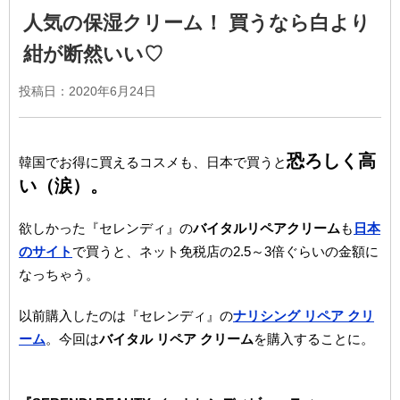
人気の保湿クリーム！ 買うなら白より
紺が断然いい♡
投稿日：
2020年6月24日
恐ろしく高
韓国でお得に買えるコスメも、日本で買うと
い（涙）。
欲しかった『セレンディ』の
バイタルリペアクリーム
も
日本
のサイト
で買うと、ネット免税店の2.5～3倍ぐらいの金額に
なっちゃう。
以前購入したのは『セレンディ』の
ナリシング リペア クリ
ーム
。今回は
バイタル リペア クリーム
を購入することに。