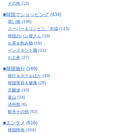
その他
(13)
■韓国でショッピング
(434)
買い物
(196)
スーパー＆コンビニ、市場
(113)
韓国のパン屋さん
(18)
お茶＆飲み物
(59)
インスタント麺
(21)
お土産
(27)
■韓国旅行
(169)
旅行＆ホテルほか
(49)
韓国美容＆健康
(28)
京畿道
(10)
釜山
(24)
済州島
(6)
観光その他
(52)
■エンタメ
(616)
韓国映画
(324)