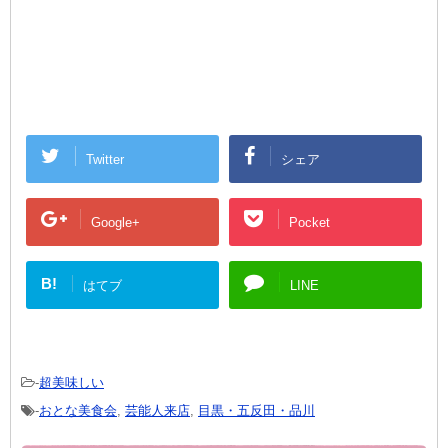
Twitter
シェア
Google+
Pocket
B!
はてブ
LINE
-
超美味しい
-
おとな美食会
,
芸能人来店
,
目黒・五反田・品川