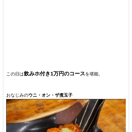
飲みホ付き1万円のコース
この日は
を堪能。
おなじみの
ウニ・オン・ザ煮玉子