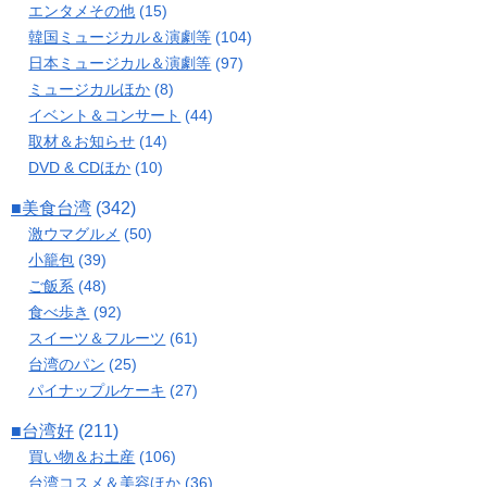
エンタメその他
(15)
韓国ミュージカル＆演劇等
(104)
日本ミュージカル＆演劇等
(97)
ミュージカルほか
(8)
イベント＆コンサート
(44)
取材＆お知らせ
(14)
DVD & CDほか
(10)
■美食台湾
(342)
激ウマグルメ
(50)
小籠包
(39)
ご飯系
(48)
食べ歩き
(92)
スイーツ＆フルーツ
(61)
台湾のパン
(25)
パイナップルケーキ
(27)
■台湾好
(211)
買い物＆お土産
(106)
台湾コスメ＆美容ほか
(36)