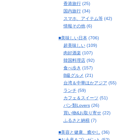
香港旅行
(25)
国内旅行
(34)
スマホ、アイテム等
(42)
情報その他
(6)
■美味しい日本
(706)
超美味しい
(109)
肉好酒楽
(107)
韓国料理店
(92)
食べ歩き
(157)
B級グルメ
(21)
台湾＆中華ほかアジア
(55)
ランチ
(59)
カフェ＆スイーツ
(51)
パン類Lovers
(26)
買い物&お取り寄せ
(22)
ふるさと納税
(7)
■美容と健康、癒やし
(36)
■お土産＆プレゼント
(52)