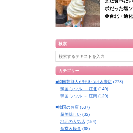
また食べたい
ボだった塩ソ
＠台北・迪化
検索
カテゴリー
■韓国芸能人が行きつけ＆来店
(278)
韓国 ソウル － 江北
(149)
韓国 ソウル － 江南
(129)
■韓国のお店
(537)
超美味しい
(32)
地元の人気店
(154)
食堂＆軽食
(68)