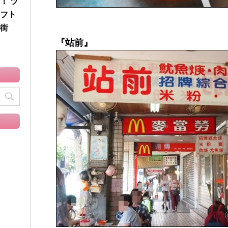
！ ツ
フト
街
『站前』