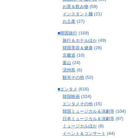
お茶＆飲み物
(59)
インスタント麺
(21)
お土産
(27)
■韓国旅行
(169)
旅行＆ホテルほか
(49)
韓国美容＆健康
(28)
京畿道
(10)
釜山
(24)
済州島
(6)
観光その他
(52)
■エンタメ
(616)
韓国映画
(324)
エンタメその他
(15)
韓国ミュージカル＆演劇等
(104)
日本ミュージカル＆演劇等
(97)
ミュージカルほか
(8)
イベント＆コンサート
(44)