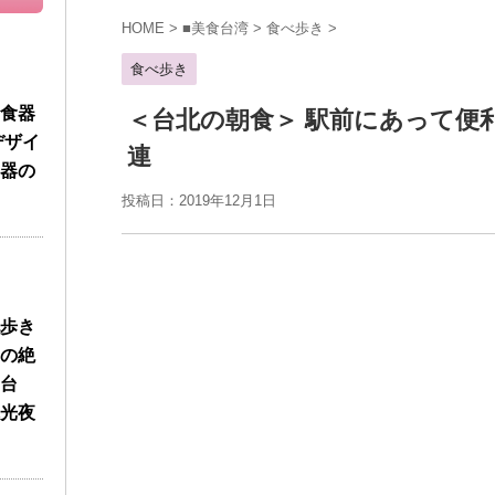
HOME
>
■美食台湾
>
食べ歩き
>
食べ歩き
食器
＜台北の朝食＞ 駅前にあって便
デザイ
連
器の
投稿日：2019年12月1日
歩き
の絶
台
光夜