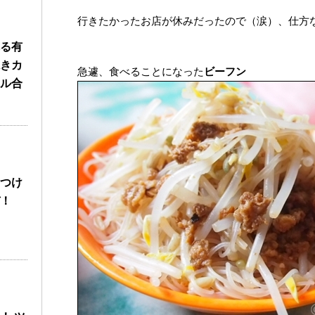
行きたかったお店が休みだったので（涙）、仕方
る有
きカ
急遽、食べることになった
ビーフン
ル合
つけ
！