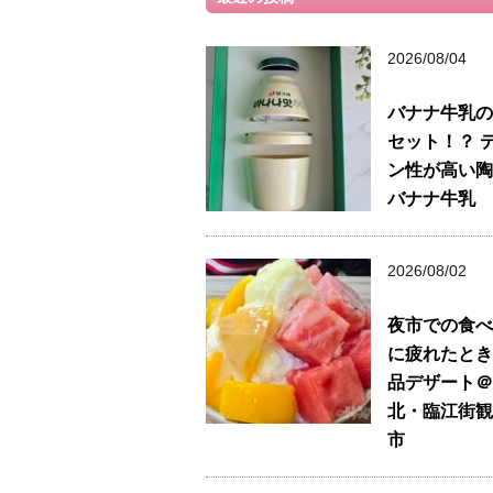
2026/08/04
バナナ牛乳の
セット！？ 
ン性が高い陶
バナナ牛乳
2026/08/02
夜市での食べ
に疲れたとき
品デザート＠
北・臨江街観
市